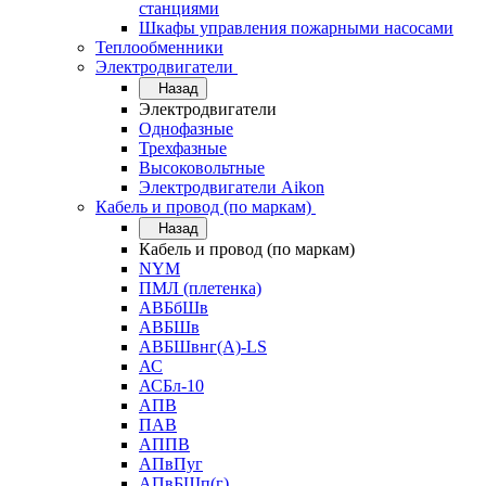
станциями
Шкафы управления пожарными насосами
Теплообменники
Электродвигатели
Назад
Электродвигатели
Однофазные
Трехфазные
Высоковольтные
Электродвигатели Aikon
Кабель и провод (по маркам)
Назад
Кабель и провод (по маркам)
NYM
ПМЛ (плетенка)
АВБбШв
АВБШв
АВБШвнг(А)-LS
АС
АСБл-10
АПВ
ПАВ
АППВ
АПвПуг
АПвБШп(г)