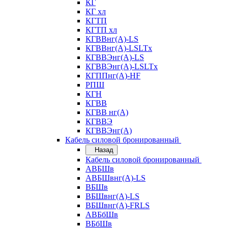
КГ
КГ хл
КГТП
КГТП хл
КГВВнг(А)-LS
КГВВнг(А)-LSLTx
КГВВЭнг(А)-LS
КГВВЭнг(А)-LSLTx
КГППнг(А)-HF
РПШ
КГН
КГВВ
КГВВ нг(А)
КГВВЭ
КГВВЭнг(А)
Кабель силовой бронированный
Назад
Кабель силовой бронированный
АВБШв
АВБШвнг(А)-LS
ВБШв
ВБШвнг(А)-LS
ВБШвнг(А)-FRLS
АВБбШв
ВБбШв