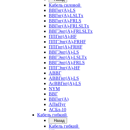
Кабель силовой
ВВГнг(А)-LS
ВВГнг(А)-LSLTx
ВВГнг(А)-FRLS
ВВГнг(А)-FRLSLTx
ВВГЭнг(А)-FRLSLTx
ППГнг(А)-HF
ППГЭнг(А)-FRHF
ППГнг(А)-FRHF
ВВГЭнг(А)-LS
ВВГЭнг(А)-LSLTx
ВВГЭнг(А)-FRLS
ППГЭнг(А)-HF
АВВГ
АВВГнг(А)-LS
АсВВГнг(А)-LS
NYM
ВВГ
ВВГнг(А)
АПвПуг
АСБл-10
Кабель гибкий
Назад
Кабель гибкий