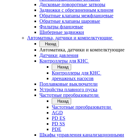
Дисковые поворотные затворы
Задвижки с обрезиненным клином
Обратные клапаны межфланцевые
Обратные клапаны шаровые
Фильтры фланцевые
Шиберные задвижки
Автоматика, датчики и компелктующие
Назад
Автоматика, датчики и компелктующие
Датчики давления
Контроллеры для КНС
Назад
Контроллеры для КНС
дренажных насосов
Поплавковые выключатели
Устройства плавного пуска
Частотные преобразователи
Назад
Частотные преобразователи
AGD
PD ES
PD SS
PDE
Шкафы управления канализационными