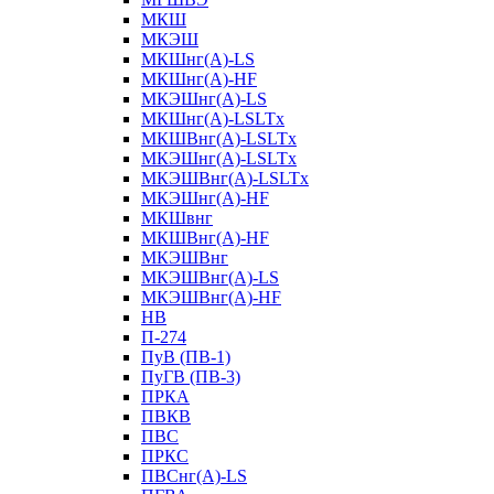
МКШ
МКЭШ
МКШнг(А)-LS
МКШнг(А)-HF
МКЭШнг(А)-LS
МКШнг(А)-LSLTx
МКШВнг(A)-LSLTx
МКЭШнг(А)-LSLTx
МКЭШВнг(A)-LSLTx
МКЭШнг(А)-HF
МКШвнг
МКШВнг(А)-HF
МКЭШВнг
МКЭШВнг(А)-LS
МКЭШВнг(А)-HF
НВ
П-274
ПуВ (ПВ-1)
ПуГВ (ПВ-3)
ПРКА
ПВКВ
ПВС
ПРКС
ПВСнг(А)-LS