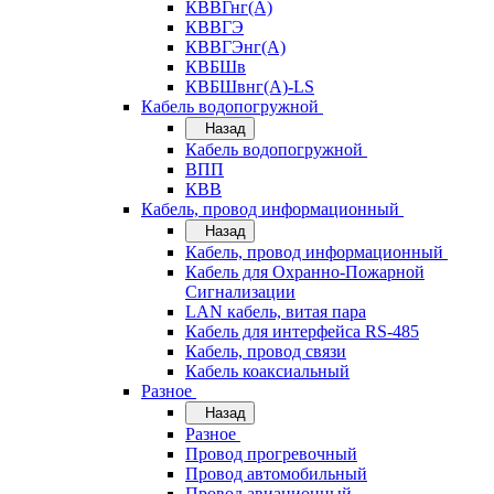
КВВГнг(А)
КВВГЭ
КВВГЭнг(А)
КВБШв
КВБШвнг(А)-LS
Кабель водопогружной
Назад
Кабель водопогружной
ВПП
КВВ
Кабель, провод информационный
Назад
Кабель, провод информационный
Кабель для Охранно-Пожарной
Сигнализации
LAN кабель, витая пара
Кабель для интерфейса RS-485
Кабель, провод связи
Кабель коаксиальный
Разное
Назад
Разное
Провод прогревочный
Провод автомобильный
Провод авиационный