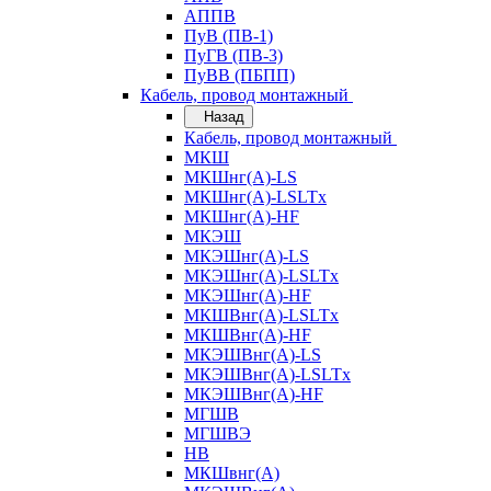
АППВ
ПуВ (ПВ-1)
ПуГВ (ПВ-3)
ПуВВ (ПБПП)
Кабель, провод монтажный
Назад
Кабель, провод монтажный
МКШ
МКШнг(А)-LS
МКШнг(А)-LSLTx
МКШнг(А)-HF
МКЭШ
МКЭШнг(А)-LS
МКЭШнг(А)-LSLTx
МКЭШнг(А)-HF
МКШВнг(A)-LSLTx
МКШВнг(А)-HF
МКЭШВнг(А)-LS
МКЭШВнг(A)-LSLTx
МКЭШВнг(А)-HF
МГШВ
МГШВЭ
НВ
МКШвнг(А)