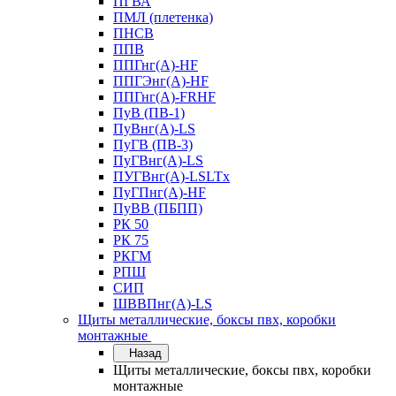
ПГВА
ПМЛ (плетенка)
ПНСВ
ППВ
ППГнг(А)-HF
ППГЭнг(А)-HF
ППГнг(А)-FRHF
ПуВ (ПВ-1)
ПуВнг(А)-LS
ПуГВ (ПВ-3)
ПуГВнг(А)-LS
ПУГВнг(А)-LSLTx
ПуГПнг(А)-HF
ПуВВ (ПБПП)
РК 50
РК 75
РКГМ
РПШ
СИП
ШВВПнг(А)-LS
Щиты металлические, боксы пвх, коробки
монтажные
Назад
Щиты металлические, боксы пвх, коробки
монтажные