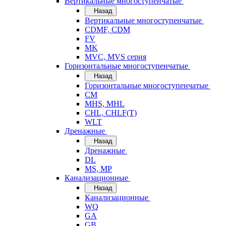
Вертикальные многоступенчатые
Назад
Вертикальные многоступенчатые
CDMF, CDM
FV
MK
MVC, MVS серия
Горизонтальные многоступенчатые
Назад
Горизонтальные многоступенчатые
CM
MHS, MHL
CHL, CHLF(T)
WLT
Дренажные
Назад
Дренажные
DL
MS, MP
Канализационные
Назад
Канализационные
WQ
GA
GB