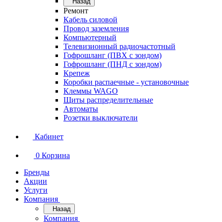
Назад
Ремонт
Кабель силовой
Провод заземления
Компьютерный
Телевизионный радиочастотный
Гофрошланг (ПВХ с зондом)
Гофрошланг (ПНД с зондом)
Крепеж
Коробки распаечные - установочные
Клеммы WAGO
Щиты распределительные
Автоматы
Розетки выключатели
Кабинет
0
Корзина
Бренды
Акции
Услуги
Компания
Назад
Компания