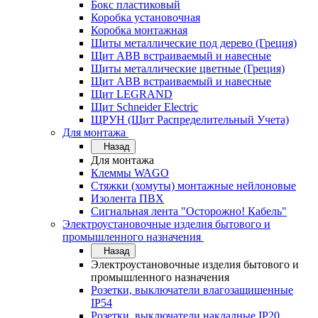
Бокс пластиковый
Коробка установочная
Коробка монтажная
Щиты металлические под дерево (Греция)
Щит ABB встраиваемый и навесные
Щиты металлические цветные (Греция)
Щит ABB встраиваемый и навесные
Щит LEGRAND
Щит Schneider Electric
ЩРУН (Щит Распределительный Учета)
Для монтажа
Назад
Для монтажа
Клеммы WAGO
Стяжки (хомуты) монтажные нейлоновые
Изолента ПВХ
Сигнальная лента "Осторожно! Кабель"
Электроустановочные изделия бытового и
промышленного назначения
Назад
Электроустановочные изделия бытового и
промышленного назначения
Розетки, выключатели влагозащищенные
IP54
Розетки, выключатели накладные IP20