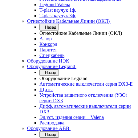
Legrand Valena
T-plast каучук 1ф.
T-plast каучук 3ф.
Огнестойкие Кабельные Линии (ОКЛ)
Назад
Огнестойкие Кабельные Линии (ОКЛ)
Алюр
Конкорд
Паритет
Спецкабель
Оборудование ИЭК
Оборудование Legrand
Назад
Оборудование Legrand
Автоматические выключатели серия DX3-E
Щиты
Устройства защитного отключения (УЗО)
серии DX3
Дифф. автоматические выключатели серии
DX3
Эл.уст. изделия серии – Valena
Распродажа
Оборудование АВВ
Назад