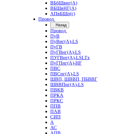
ВБбШвнг(А)
ВБШвНГ(А)
АПвБШп(г)
Провод
Назад
Провод
ПуВ
ПуВнг(А)-LS
ПуГВ
ПуГВнг(А)-LS
ПУГВнг(А)-LSLTx
ПуГПнг(А)-HF
ПВС
ПВСнг(А)-LS
ШВП, ШВВП, ПБВВГ
ШВВПнг(А)-LS
ПВКВ
ПРКА
ПРКС
ППВ
ПАВ
СИП
А
АС
АПВ