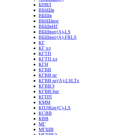
БПВЛ
ВБбШв
ВБШв
ВБбШвнг
ВБШвНГ
ВБШвнг(А)-LS
ВБШвнг(А)-FRLS
КГ
КГ хл
КГТП
КГТП хл
КГН
КГВВ
КГВВ нг
КГВВ нг(А)-LSLTx
КГВВЭ
КГВВЭнг
КГПП
КММ
КПЛКнг(C)-LS
КСВВ
КВВ
МГ
МГШВ
МГШВЭ