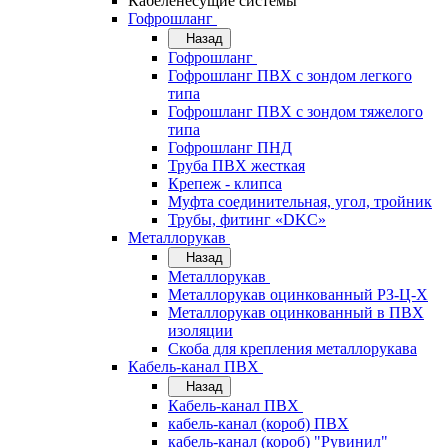
Кабеленесущие системы
Гофрошланг
Назад
Гофрошланг
Гофрошланг ПВХ с зондом легкого
типа
Гофрошланг ПВХ с зондом тяжелого
типа
Гофрошланг ПНД
Труба ПВХ жесткая
Крепеж - клипса
Муфта соединительная, угол, тройник
Трубы, фитинг «DKC»
Металлорукав
Назад
Металлорукав
Металлорукав оцинкованный РЗ-Ц-Х
Металлорукав оцинкованный в ПВХ
изоляции
Скоба для крепления металлорукава
Кабель-канал ПВХ
Назад
Кабель-канал ПВХ
кабель-канал (короб) ПВХ
кабель-канал (короб) "Рувинил"