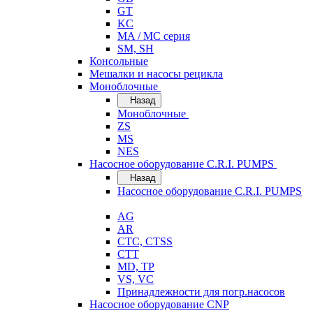
GT
KC
MA / MC серия
SM, SH
Консольные
Мешалки и насосы рецикла
Моноблочные
Назад
Моноблочные
ZS
MS
NES
Насосное оборудование C.R.I. PUMPS
Назад
Насосное оборудование C.R.I. PUMPS
AG
AR
CTC, CTSS
CTT
MD, TP
VS, VC
Принадлежности для погр.насосов
Насосное оборудование CNP