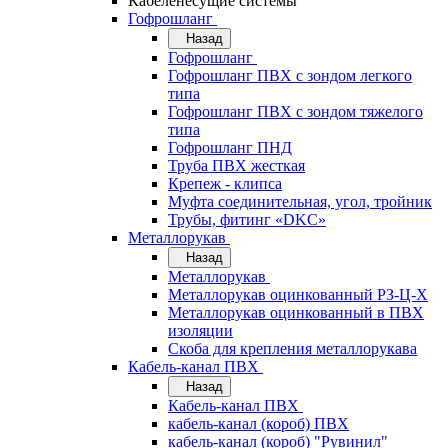
Кабеленесущие системы
Гофрошланг
Назад
Гофрошланг
Гофрошланг ПВХ с зондом легкого
типа
Гофрошланг ПВХ с зондом тяжелого
типа
Гофрошланг ПНД
Труба ПВХ жесткая
Крепеж - клипса
Муфта соединительная, угол, тройник
Трубы, фитинг «DKC»
Металлорукав
Назад
Металлорукав
Металлорукав оцинкованный РЗ-Ц-Х
Металлорукав оцинкованный в ПВХ
изоляции
Скоба для крепления металлорукава
Кабель-канал ПВХ
Назад
Кабель-канал ПВХ
кабель-канал (короб) ПВХ
кабель-канал (короб) "Рувинил"