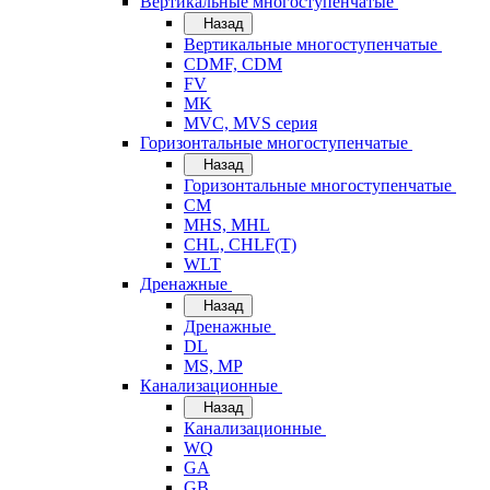
Вертикальные многоступенчатые
Назад
Вертикальные многоступенчатые
CDMF, CDM
FV
MK
MVC, MVS серия
Горизонтальные многоступенчатые
Назад
Горизонтальные многоступенчатые
CM
MHS, MHL
CHL, CHLF(T)
WLT
Дренажные
Назад
Дренажные
DL
MS, MP
Канализационные
Назад
Канализационные
WQ
GA
GB