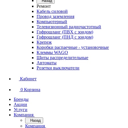
Назад
Ремонт
Кабель силовой
Провод заземления
Компьютерный
Телевизионный радиочастотный
Гофрошланг (ПВХ с зондом)
Гофрошланг (ПНД с зондом)
Крепеж
Коробки распаечные - установочные
Клеммы WAGO
Щиты распределительные
Автоматы
Розетки выключатели
Кабинет
0
Корзина
Бренды
Акции
Услуги
Компания
Назад
Компания