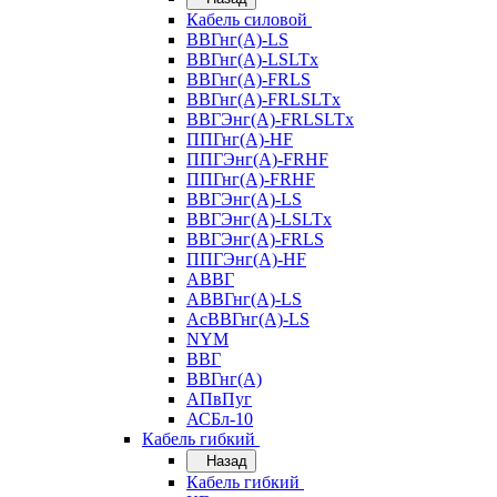
Кабель силовой
ВВГнг(А)-LS
ВВГнг(А)-LSLTx
ВВГнг(А)-FRLS
ВВГнг(А)-FRLSLTx
ВВГЭнг(А)-FRLSLTx
ППГнг(А)-HF
ППГЭнг(А)-FRHF
ППГнг(А)-FRHF
ВВГЭнг(А)-LS
ВВГЭнг(А)-LSLTx
ВВГЭнг(А)-FRLS
ППГЭнг(А)-HF
АВВГ
АВВГнг(А)-LS
АсВВГнг(А)-LS
NYM
ВВГ
ВВГнг(А)
АПвПуг
АСБл-10
Кабель гибкий
Назад
Кабель гибкий