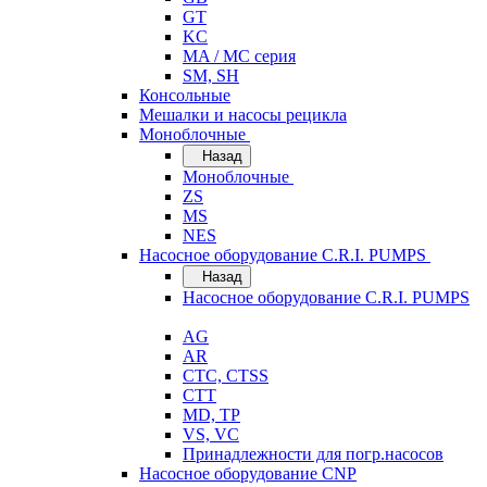
GT
KC
MA / MC серия
SM, SH
Консольные
Мешалки и насосы рецикла
Моноблочные
Назад
Моноблочные
ZS
MS
NES
Насосное оборудование C.R.I. PUMPS
Назад
Насосное оборудование C.R.I. PUMPS
AG
AR
CTC, CTSS
CTT
MD, TP
VS, VC
Принадлежности для погр.насосов
Насосное оборудование CNP