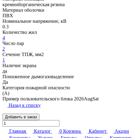
кремнийорганическая резина
Материал оболочки
ПВХ
Номинальное напряжение, кВ
0.3
Количество жил
4
Число пар
2
Сечение ТПЖ, мм2
1
Наличие экрана
да
Пониженное дымогазовыделение
Да
Категория пожарной опасности
(A)
Пример пользовательского блока 2026AugSat
Назад к списку
Добавить в заказ
Главная
Каталог
0
Корзина
Кабинет
Акции
Контакты
Услуги
Бренды
Отзывы
Компания