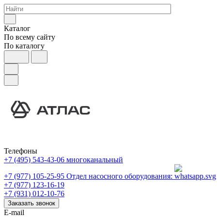
Каталог
По всему сайту
По каталогу
Телефоны
+7 (495) 543-43-06
многоканальный
+7 (977) 105-25-95
Отдел насосного оборудования:
+7 (977) 123-16-19
+7 (931) 012-10-76
Заказать звонок
E-mail