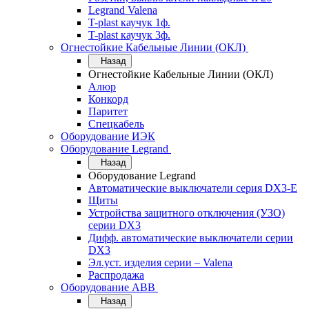
Legrand Valena
T-plast каучук 1ф.
T-plast каучук 3ф.
Огнестойкие Кабельные Линии (ОКЛ)
Назад
Огнестойкие Кабельные Линии (ОКЛ)
Алюр
Конкорд
Паритет
Спецкабель
Оборудование ИЭК
Оборудование Legrand
Назад
Оборудование Legrand
Автоматические выключатели серия DX3-E
Щиты
Устройства защитного отключения (УЗО)
серии DX3
Дифф. автоматические выключатели серии
DX3
Эл.уст. изделия серии – Valena
Распродажа
Оборудование АВВ
Назад