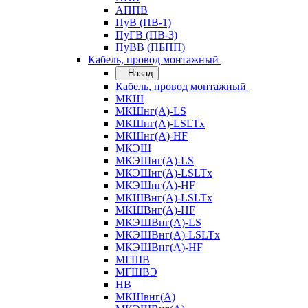
АППВ
ПуВ (ПВ-1)
ПуГВ (ПВ-3)
ПуВВ (ПБПП)
Кабель, провод монтажный
Назад
Кабель, провод монтажный
МКШ
МКШнг(А)-LS
МКШнг(А)-LSLTx
МКШнг(А)-HF
МКЭШ
МКЭШнг(А)-LS
МКЭШнг(А)-LSLTx
МКЭШнг(А)-HF
МКШВнг(A)-LSLTx
МКШВнг(А)-HF
МКЭШВнг(А)-LS
МКЭШВнг(A)-LSLTx
МКЭШВнг(А)-HF
МГШВ
МГШВЭ
НВ
МКШвнг(А)