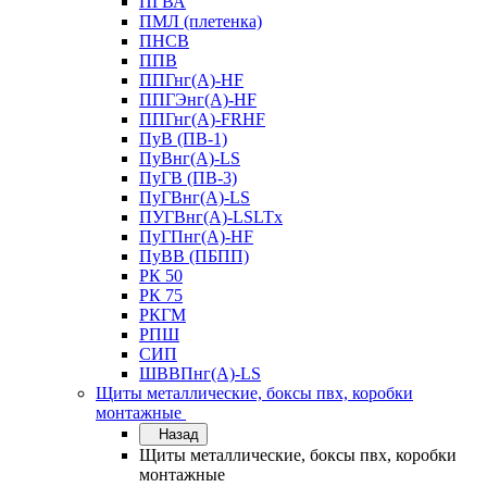
ПГВА
ПМЛ (плетенка)
ПНСВ
ППВ
ППГнг(А)-HF
ППГЭнг(А)-HF
ППГнг(А)-FRHF
ПуВ (ПВ-1)
ПуВнг(А)-LS
ПуГВ (ПВ-3)
ПуГВнг(А)-LS
ПУГВнг(А)-LSLTx
ПуГПнг(А)-HF
ПуВВ (ПБПП)
РК 50
РК 75
РКГМ
РПШ
СИП
ШВВПнг(А)-LS
Щиты металлические, боксы пвх, коробки
монтажные
Назад
Щиты металлические, боксы пвх, коробки
монтажные