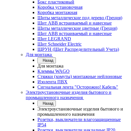
Бокс пластиковый
Коробка установочная
Коробка монтажная
Щиты металлические под дерево (Греция)
Щит ABB встраиваемый и навесные
Щиты металлические цветные (Греция)
Щит ABB встраиваемый и навесные
Щит LEGRAND
Щит Schneider Electric
ЩРУН (Щит Распределительный Учета)
Для монтажа
Назад
Для монтажа
Клеммы WAGO
Стяжки (хомуты) монтажные нейлоновые
Изолента ПВХ
Сигнальная лента "Осторожно! Кабель"
Электроустановочные изделия бытового и
промышленного назначения
Назад
Электроустановочные изделия бытового и
промышленного назначения
Розетки, выключатели влагозащищенные
IP54
Розетки, выключатели накладные IP20