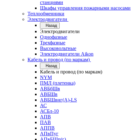
станциями
Шкафы управления пожарными насосами
Теплообменники
Электродвигатели
Назад
Электродвигатели
Однофазные
Трехфазные
Высоковольтные
Электродвигатели Aikon
Кабель и провод (по маркам)
Назад
Кабель и провод (по маркам)
NYM
ПМЛ (плетенка)
АВБбШв
АВБШв
АВБШвнг(А)-LS
АС
АСБл-10
АПВ
ПАВ
АППВ
АПвПуг
АПвБШп(г)