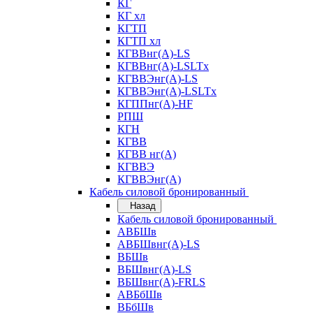
КГ
КГ хл
КГТП
КГТП хл
КГВВнг(А)-LS
КГВВнг(А)-LSLTx
КГВВЭнг(А)-LS
КГВВЭнг(А)-LSLTx
КГППнг(А)-HF
РПШ
КГН
КГВВ
КГВВ нг(А)
КГВВЭ
КГВВЭнг(А)
Кабель силовой бронированный
Назад
Кабель силовой бронированный
АВБШв
АВБШвнг(А)-LS
ВБШв
ВБШвнг(А)-LS
ВБШвнг(А)-FRLS
АВБбШв
ВБбШв