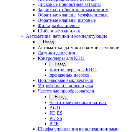
Дисковые поворотные затворы
Задвижки с обрезиненным клином
Обратные клапаны межфланцевые
Обратные клапаны шаровые
Фильтры фланцевые
Шиберные задвижки
Автоматика, датчики и компелктующие
Назад
Автоматика, датчики и компелктующие
Датчики давления
Контроллеры для КНС
Назад
Контроллеры для КНС
дренажных насосов
Поплавковые выключатели
Устройства плавного пуска
Частотные преобразователи
Назад
Частотные преобразователи
AGD
PD ES
PD SS
PDE
Шкафы управления канализационными