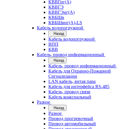
КВВГнг(А)
КВВГЭ
КВВГЭнг(А)
КВБШв
КВБШвнг(А)-LS
Кабель водопогружной
Назад
Кабель водопогружной
ВПП
КВВ
Кабель, провод информационный
Назад
Кабель, провод информационный
Кабель для Охранно-Пожарной
Сигнализации
LAN кабель, витая пара
Кабель для интерфейса RS-485
Кабель, провод связи
Кабель коаксиальный
Разное
Назад
Разное
Провод прогревочный
Провод автомобильный
Провод авиационный