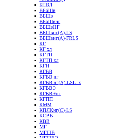
БПВЛ
ВБбШв
ВБШв
ВБбШвнг
ВБШвНГ
ВБШвнг(А)-LS
ВБШвнг(А)-FRLS
КГ
КГ хл
КГТП
КГТП хл
КГН
КГВВ
КГВВ нг
КГВВ нг(А)-LSLTx
КГВВЭ
КГВВЭнг
КГПП
КММ
КПЛКнг(C)-LS
КСВВ
КВВ
МГ
МГШВ
МГШВЭ