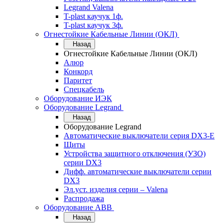
Legrand Valena
T-plast каучук 1ф.
T-plast каучук 3ф.
Огнестойкие Кабельные Линии (ОКЛ)
Назад
Огнестойкие Кабельные Линии (ОКЛ)
Алюр
Конкорд
Паритет
Спецкабель
Оборудование ИЭК
Оборудование Legrand
Назад
Оборудование Legrand
Автоматические выключатели серия DX3-E
Щиты
Устройства защитного отключения (УЗО)
серии DX3
Дифф. автоматические выключатели серии
DX3
Эл.уст. изделия серии – Valena
Распродажа
Оборудование АВВ
Назад