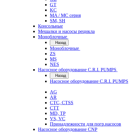
GT
KC
MA / MC серия
SM, SH
Консольные
Мешалки и насосы рецикла
Моноблочные
Назад
Моноблочные
ZS
MS
NES
Насосное оборудование C.R.I. PUMPS
Назад
Насосное оборудование C.R.I. PUMPS
AG
AR
CTC, CTSS
CTT
MD, TP
VS, VC
Принадлежности для погр.насосов
Насосное оборудование CNP