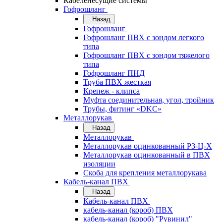
Кабеленесущие системы
Гофрошланг
Назад
Гофрошланг
Гофрошланг ПВХ с зондом легкого
типа
Гофрошланг ПВХ с зондом тяжелого
типа
Гофрошланг ПНД
Труба ПВХ жесткая
Крепеж - клипса
Муфта соединительная, угол, тройник
Трубы, фитинг «DKC»
Металлорукав
Назад
Металлорукав
Металлорукав оцинкованный РЗ-Ц-Х
Металлорукав оцинкованный в ПВХ
изоляции
Скоба для крепления металлорукава
Кабель-канал ПВХ
Назад
Кабель-канал ПВХ
кабель-канал (короб) ПВХ
кабель-канал (короб) "Рувинил"