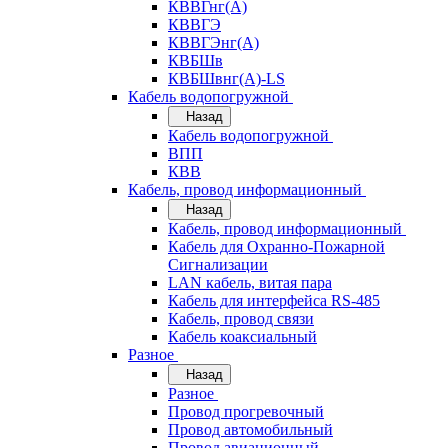
КВВГнг(А)
КВВГЭ
КВВГЭнг(А)
КВБШв
КВБШвнг(А)-LS
Кабель водопогружной
Назад
Кабель водопогружной
ВПП
КВВ
Кабель, провод информационный
Назад
Кабель, провод информационный
Кабель для Охранно-Пожарной
Сигнализации
LAN кабель, витая пара
Кабель для интерфейса RS-485
Кабель, провод связи
Кабель коаксиальный
Разное
Назад
Разное
Провод прогревочный
Провод автомобильный
Провод авиационный