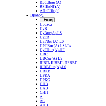
ВБбШвнг(А)
ВБШвНГ(А)
АПвБШп(г)
Провод
Назад
Провод
ПуВ
ПуВнг(А)-LS
ПуГВ
ПуГВнг(А)-LS
ПУГВнг(А)-LSLTx
ПуГПнг(А)-HF
ПВС
ПВСнг(А)-LS
ШВП, ШВВП, ПБВВГ
ШВВПнг(А)-LS
ПВКВ
ПРКА
ПРКС
ППВ
ПАВ
СИП
А
АС
АПВ