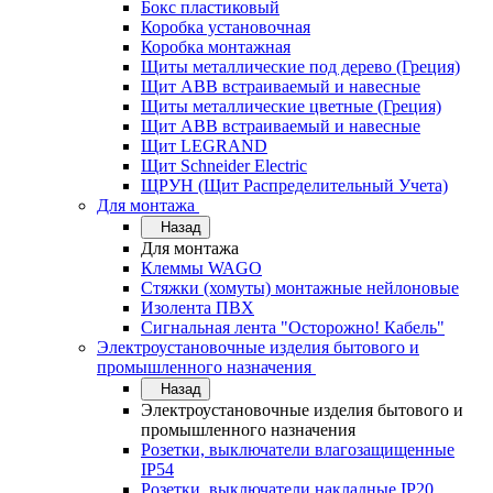
Бокс пластиковый
Коробка установочная
Коробка монтажная
Щиты металлические под дерево (Греция)
Щит ABB встраиваемый и навесные
Щиты металлические цветные (Греция)
Щит ABB встраиваемый и навесные
Щит LEGRAND
Щит Schneider Electric
ЩРУН (Щит Распределительный Учета)
Для монтажа
Назад
Для монтажа
Клеммы WAGO
Стяжки (хомуты) монтажные нейлоновые
Изолента ПВХ
Сигнальная лента "Осторожно! Кабель"
Электроустановочные изделия бытового и
промышленного назначения
Назад
Электроустановочные изделия бытового и
промышленного назначения
Розетки, выключатели влагозащищенные
IP54
Розетки, выключатели накладные IP20