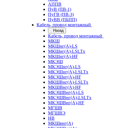
АППВ
ПуВ (ПВ-1)
ПуГВ (ПВ-3)
ПуВВ (ПБПП)
Кабель, провод монтажный
Назад
Кабель, провод монтажный
МКШ
МКШнг(А)-LS
МКШнг(А)-LSLTx
МКШнг(А)-HF
МКЭШ
МКЭШнг(А)-LS
МКЭШнг(А)-LSLTx
МКЭШнг(А)-HF
МКШВнг(A)-LSLTx
МКШВнг(А)-HF
МКЭШВнг(А)-LS
МКЭШВнг(A)-LSLTx
МКЭШВнг(А)-HF
МГШВ
МГШВЭ
НВ
МКШвнг(А)