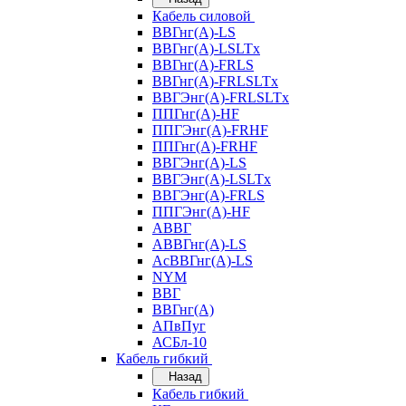
Кабель силовой
ВВГнг(А)-LS
ВВГнг(А)-LSLTx
ВВГнг(А)-FRLS
ВВГнг(А)-FRLSLTx
ВВГЭнг(А)-FRLSLTx
ППГнг(А)-HF
ППГЭнг(А)-FRHF
ППГнг(А)-FRHF
ВВГЭнг(А)-LS
ВВГЭнг(А)-LSLTx
ВВГЭнг(А)-FRLS
ППГЭнг(А)-HF
АВВГ
АВВГнг(А)-LS
АсВВГнг(А)-LS
NYM
ВВГ
ВВГнг(А)
АПвПуг
АСБл-10
Кабель гибкий
Назад
Кабель гибкий