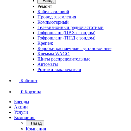
Назад
Ремонт
Кабель силовой
Провод заземления
Компьютерный
Телевизионный радиочастотный
Гофрошланг (ПВХ с зондом)
Гофрошланг (ПНД с зондом)
Крепеж
Коробки распаечные - установочные
Клеммы WAGO
Щиты распределительные
Автоматы
Розетки выключатели
Кабинет
0
Корзина
Бренды
Акции
Услуги
Компания
Назад
Компания