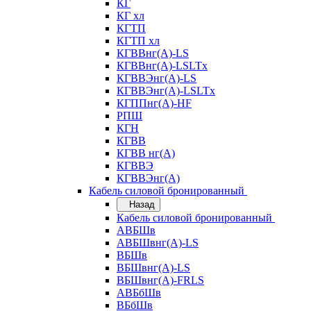
КГ
КГ хл
КГТП
КГТП хл
КГВВнг(А)-LS
КГВВнг(А)-LSLTx
КГВВЭнг(А)-LS
КГВВЭнг(А)-LSLTx
КГППнг(А)-HF
РПШ
КГН
КГВВ
КГВВ нг(А)
КГВВЭ
КГВВЭнг(А)
Кабель силовой бронированный
Назад
Кабель силовой бронированный
АВБШв
АВБШвнг(А)-LS
ВБШв
ВБШвнг(А)-LS
ВБШвнг(А)-FRLS
АВБбШв
ВБбШв