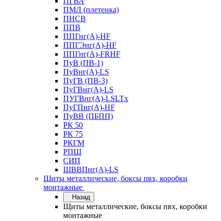
ПГВА
ПМЛ (плетенка)
ПНСВ
ППВ
ППГнг(А)-HF
ППГЭнг(А)-HF
ППГнг(А)-FRHF
ПуВ (ПВ-1)
ПуВнг(А)-LS
ПуГВ (ПВ-3)
ПуГВнг(А)-LS
ПУГВнг(А)-LSLTx
ПуГПнг(А)-HF
ПуВВ (ПБПП)
РК 50
РК 75
РКГМ
РПШ
СИП
ШВВПнг(А)-LS
Щиты металлические, боксы пвх, коробки
монтажные
Назад
Щиты металлические, боксы пвх, коробки
монтажные