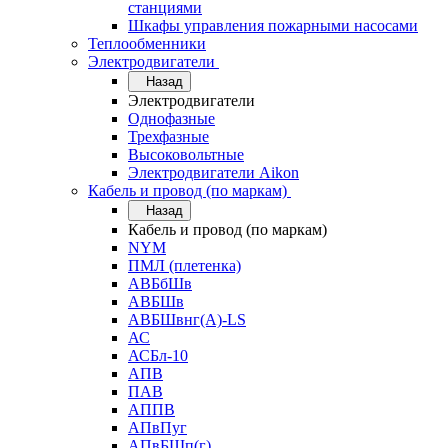
станциями
Шкафы управления пожарными насосами
Теплообменники
Электродвигатели
Назад
Электродвигатели
Однофазные
Трехфазные
Высоковольтные
Электродвигатели Aikon
Кабель и провод (по маркам)
Назад
Кабель и провод (по маркам)
NYM
ПМЛ (плетенка)
АВБбШв
АВБШв
АВБШвнг(А)-LS
АС
АСБл-10
АПВ
ПАВ
АППВ
АПвПуг
АПвБШп(г)