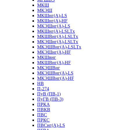
МКШ
МКЭШ
МКШнг(А)-LS
МКШнг(А)-HF
МКЭШнг(А)-LS
МКШнг(А)-LSLTx
МКШВнг(A)-LSLTx
МКЭШнг(А)-LSLTx
МКЭШВнг(A)-LSLTx
МКЭШнг(А)-HF
МКШвнг
МКШВнг(А)-HF
МКЭШВнг
МКЭШВнг(А)-LS
МКЭШВнг(А)-HF
НВ
П-274
ПуВ (ПВ-1)
ПуГВ (ПВ-3)
ПРКА
ПВКВ
ПВС
ПРКС
ПВСнг(А)-LS