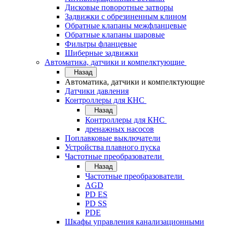
Дисковые поворотные затворы
Задвижки с обрезиненным клином
Обратные клапаны межфланцевые
Обратные клапаны шаровые
Фильтры фланцевые
Шиберные задвижки
Автоматика, датчики и компелктующие
Назад
Автоматика, датчики и компелктующие
Датчики давления
Контроллеры для КНС
Назад
Контроллеры для КНС
дренажных насосов
Поплавковые выключатели
Устройства плавного пуска
Частотные преобразователи
Назад
Частотные преобразователи
AGD
PD ES
PD SS
PDE
Шкафы управления канализационными