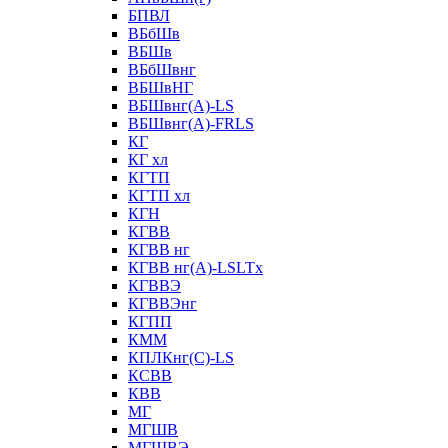
БПВЛ
ВБбШв
ВБШв
ВБбШвнг
ВБШвНГ
ВБШвнг(А)-LS
ВБШвнг(А)-FRLS
КГ
КГ хл
КГТП
КГТП хл
КГН
КГВВ
КГВВ нг
КГВВ нг(А)-LSLTx
КГВВЭ
КГВВЭнг
КГПП
КММ
КПЛКнг(C)-LS
КСВВ
КВВ
МГ
МГШВ
МГШВЭ