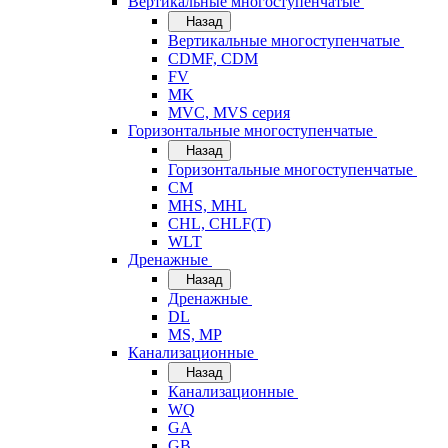
Вертикальные многоступенчатые
Назад
Вертикальные многоступенчатые
CDMF, CDM
FV
MK
MVC, MVS серия
Горизонтальные многоступенчатые
Назад
Горизонтальные многоступенчатые
CM
MHS, MHL
CHL, CHLF(T)
WLT
Дренажные
Назад
Дренажные
DL
MS, MP
Канализационные
Назад
Канализационные
WQ
GA
GB