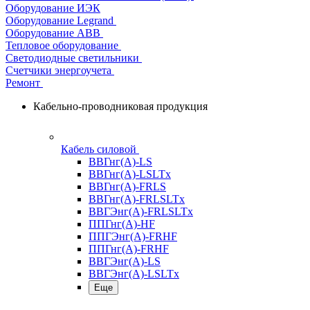
Оборудование ИЭК
Оборудование Legrand
Оборудование АВВ
Тепловое оборудование
Светодиодные светильники
Счетчики энергоучета
Ремонт
Кабельно-проводниковая продукция
Кабель силовой
ВВГнг(А)-LS
ВВГнг(А)-LSLTx
ВВГнг(А)-FRLS
ВВГнг(А)-FRLSLTx
ВВГЭнг(А)-FRLSLTx
ППГнг(А)-HF
ППГЭнг(А)-FRHF
ППГнг(А)-FRHF
ВВГЭнг(А)-LS
ВВГЭнг(А)-LSLTx
Еще