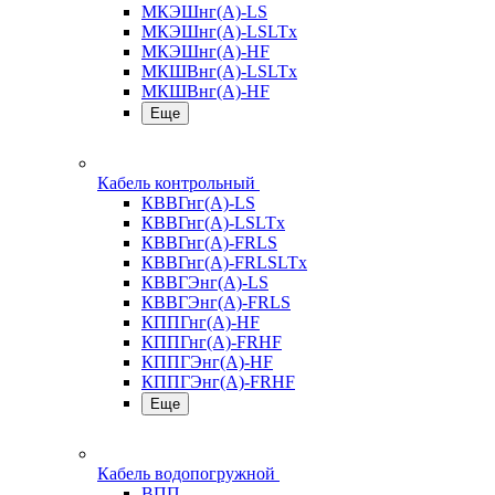
МКЭШнг(А)-LS
МКЭШнг(А)-LSLTx
МКЭШнг(А)-HF
МКШВнг(A)-LSLTx
МКШВнг(А)-HF
Еще
Кабель контрольный
КВВГнг(А)-LS
КВВГнг(А)-LSLTx
КВВГнг(А)-FRLS
КВВГнг(А)-FRLSLTx
КВВГЭнг(А)-LS
КВВГЭнг(А)-FRLS
КППГнг(А)-HF
КППГнг(А)-FRHF
КППГЭнг(А)-HF
КППГЭнг(А)-FRHF
Еще
Кабель водопогружной
ВПП