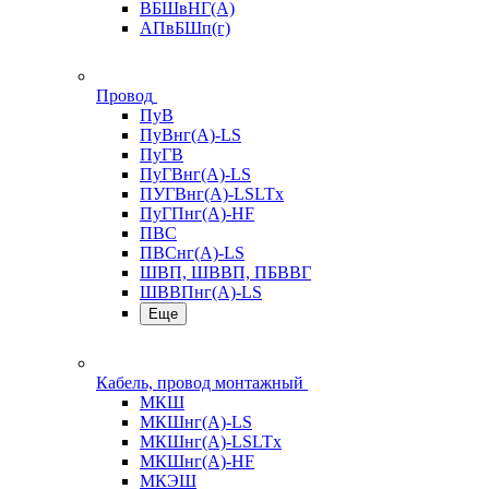
ВБШвНГ(А)
АПвБШп(г)
Провод
ПуВ
ПуВнг(А)-LS
ПуГВ
ПуГВнг(А)-LS
ПУГВнг(А)-LSLTx
ПуГПнг(А)-HF
ПВС
ПВСнг(А)-LS
ШВП, ШВВП, ПБВВГ
ШВВПнг(А)-LS
Еще
Кабель, провод монтажный
МКШ
МКШнг(А)-LS
МКШнг(А)-LSLTx
МКШнг(А)-HF
МКЭШ