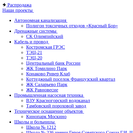
Распродажа
Наши проекты
Автономная канализация
Полигон токсичных отходов «Красный Бор»
Дренажные системы
СК Олимпийский
Кабель и провод
Костромская ГРЭС
ТЭЦ-21
ТЭЦ-20
Центральный банк России
ЖК Томилино Парк
Конаково Ривер Клаб
Коттеджный поселок Французский квартал
ЖК Саларьево Парк
ЖК Равновесие
Промышленная насосная техника
ВЗУ Красногорский водоканал
Тамбовский пороховой завод
Техническое оснащение объектов
Кинопарк Москино
Школы и больницы
Школа № 1212
Школа № 236 имени Героя Советского Союза Г.И. 