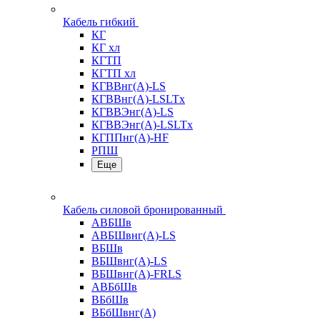
Кабель гибкий
КГ
КГ хл
КГТП
КГТП хл
КГВВнг(А)-LS
КГВВнг(А)-LSLTx
КГВВЭнг(А)-LS
КГВВЭнг(А)-LSLTx
КГППнг(А)-HF
РПШ
Еще
Кабель силовой бронированный
АВБШв
АВБШвнг(А)-LS
ВБШв
ВБШвнг(А)-LS
ВБШвнг(А)-FRLS
АВБбШв
ВБбШв
ВБбШвнг(А)