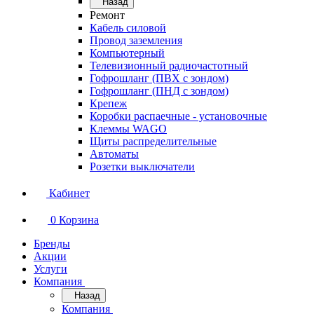
Назад
Ремонт
Кабель силовой
Провод заземления
Компьютерный
Телевизионный радиочастотный
Гофрошланг (ПВХ с зондом)
Гофрошланг (ПНД с зондом)
Крепеж
Коробки распаечные - установочные
Клеммы WAGO
Щиты распределительные
Автоматы
Розетки выключатели
Кабинет
0
Корзина
Бренды
Акции
Услуги
Компания
Назад
Компания