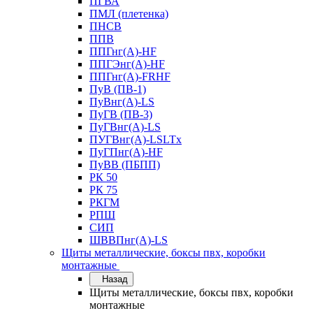
ПГВА
ПМЛ (плетенка)
ПНСВ
ППВ
ППГнг(А)-HF
ППГЭнг(А)-HF
ППГнг(А)-FRHF
ПуВ (ПВ-1)
ПуВнг(А)-LS
ПуГВ (ПВ-3)
ПуГВнг(А)-LS
ПУГВнг(А)-LSLTx
ПуГПнг(А)-HF
ПуВВ (ПБПП)
РК 50
РК 75
РКГМ
РПШ
СИП
ШВВПнг(А)-LS
Щиты металлические, боксы пвх, коробки
монтажные
Назад
Щиты металлические, боксы пвх, коробки
монтажные