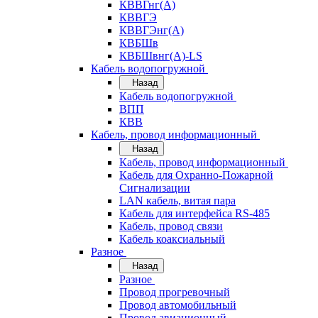
КВВГнг(А)
КВВГЭ
КВВГЭнг(А)
КВБШв
КВБШвнг(А)-LS
Кабель водопогружной
Назад
Кабель водопогружной
ВПП
КВВ
Кабель, провод информационный
Назад
Кабель, провод информационный
Кабель для Охранно-Пожарной
Сигнализации
LAN кабель, витая пара
Кабель для интерфейса RS-485
Кабель, провод связи
Кабель коаксиальный
Разное
Назад
Разное
Провод прогревочный
Провод автомобильный
Провод авиационный