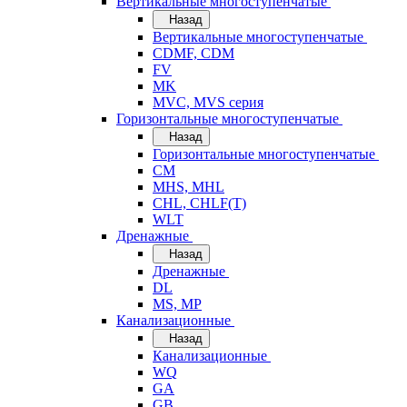
Вертикальные многоступенчатые
Назад
Вертикальные многоступенчатые
CDMF, CDM
FV
MK
MVC, MVS серия
Горизонтальные многоступенчатые
Назад
Горизонтальные многоступенчатые
CM
MHS, MHL
CHL, CHLF(T)
WLT
Дренажные
Назад
Дренажные
DL
MS, MP
Канализационные
Назад
Канализационные
WQ
GA
GB