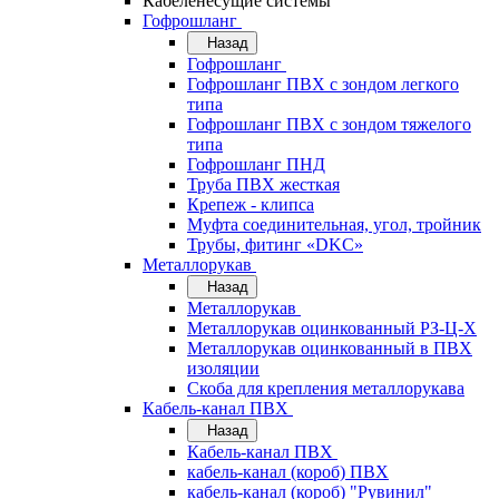
Кабеленесущие системы
Гофрошланг
Назад
Гофрошланг
Гофрошланг ПВХ с зондом легкого
типа
Гофрошланг ПВХ с зондом тяжелого
типа
Гофрошланг ПНД
Труба ПВХ жесткая
Крепеж - клипса
Муфта соединительная, угол, тройник
Трубы, фитинг «DKC»
Металлорукав
Назад
Металлорукав
Металлорукав оцинкованный РЗ-Ц-Х
Металлорукав оцинкованный в ПВХ
изоляции
Скоба для крепления металлорукава
Кабель-канал ПВХ
Назад
Кабель-канал ПВХ
кабель-канал (короб) ПВХ
кабель-канал (короб) "Рувинил"