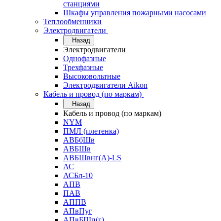
станциями
Шкафы управления пожарными насосами
Теплообменники
Электродвигатели
Назад
Электродвигатели
Однофазные
Трехфазные
Высоковольтные
Электродвигатели Aikon
Кабель и провод (по маркам)
Назад
Кабель и провод (по маркам)
NYM
ПМЛ (плетенка)
АВБбШв
АВБШв
АВБШвнг(А)-LS
АС
АСБл-10
АПВ
ПАВ
АППВ
АПвПуг
АПвБШп(г)