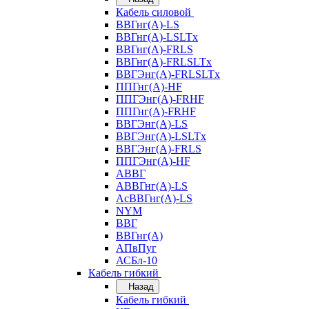
Кабель силовой
ВВГнг(А)-LS
ВВГнг(А)-LSLTx
ВВГнг(А)-FRLS
ВВГнг(А)-FRLSLTx
ВВГЭнг(А)-FRLSLTx
ППГнг(А)-HF
ППГЭнг(А)-FRHF
ППГнг(А)-FRHF
ВВГЭнг(А)-LS
ВВГЭнг(А)-LSLTx
ВВГЭнг(А)-FRLS
ППГЭнг(А)-HF
АВВГ
АВВГнг(А)-LS
АсВВГнг(А)-LS
NYM
ВВГ
ВВГнг(А)
АПвПуг
АСБл-10
Кабель гибкий
Назад
Кабель гибкий