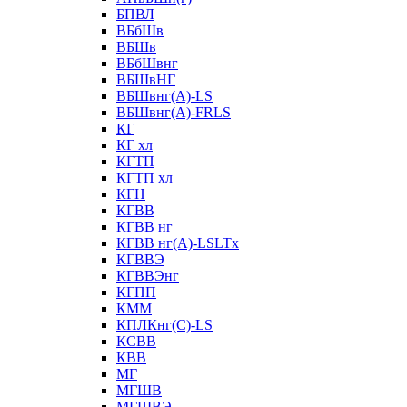
БПВЛ
ВБбШв
ВБШв
ВБбШвнг
ВБШвНГ
ВБШвнг(А)-LS
ВБШвнг(А)-FRLS
КГ
КГ хл
КГТП
КГТП хл
КГН
КГВВ
КГВВ нг
КГВВ нг(А)-LSLTx
КГВВЭ
КГВВЭнг
КГПП
КММ
КПЛКнг(C)-LS
КСВВ
КВВ
МГ
МГШВ
МГШВЭ