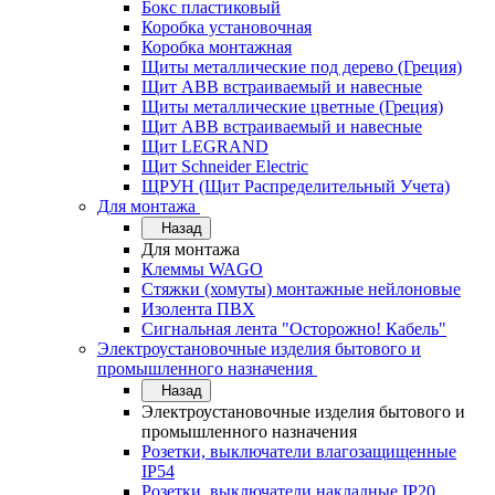
Бокс пластиковый
Коробка установочная
Коробка монтажная
Щиты металлические под дерево (Греция)
Щит ABB встраиваемый и навесные
Щиты металлические цветные (Греция)
Щит ABB встраиваемый и навесные
Щит LEGRAND
Щит Schneider Electric
ЩРУН (Щит Распределительный Учета)
Для монтажа
Назад
Для монтажа
Клеммы WAGO
Стяжки (хомуты) монтажные нейлоновые
Изолента ПВХ
Сигнальная лента "Осторожно! Кабель"
Электроустановочные изделия бытового и
промышленного назначения
Назад
Электроустановочные изделия бытового и
промышленного назначения
Розетки, выключатели влагозащищенные
IP54
Розетки, выключатели накладные IP20