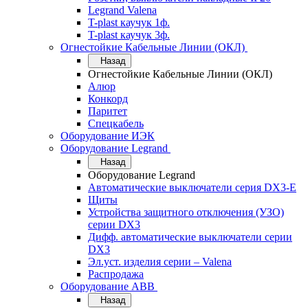
Legrand Valena
T-plast каучук 1ф.
T-plast каучук 3ф.
Огнестойкие Кабельные Линии (ОКЛ)
Назад
Огнестойкие Кабельные Линии (ОКЛ)
Алюр
Конкорд
Паритет
Спецкабель
Оборудование ИЭК
Оборудование Legrand
Назад
Оборудование Legrand
Автоматические выключатели серия DX3-E
Щиты
Устройства защитного отключения (УЗО)
серии DX3
Дифф. автоматические выключатели серии
DX3
Эл.уст. изделия серии – Valena
Распродажа
Оборудование АВВ
Назад