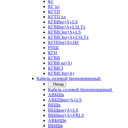
КГ
КГ хл
КГТП
КГТП хл
КГВВнг(А)-LS
КГВВнг(А)-LSLTx
КГВВЭнг(А)-LS
КГВВЭнг(А)-LSLTx
КГППнг(А)-HF
РПШ
КГН
КГВВ
КГВВ нг(А)
КГВВЭ
КГВВЭнг(А)
Кабель силовой бронированный
Назад
Кабель силовой бронированный
АВБШв
АВБШвнг(А)-LS
ВБШв
ВБШвнг(А)-LS
ВБШвнг(А)-FRLS
АВБбШв
ВБбШв