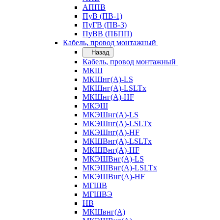
АППВ
ПуВ (ПВ-1)
ПуГВ (ПВ-3)
ПуВВ (ПБПП)
Кабель, провод монтажный
Назад
Кабель, провод монтажный
МКШ
МКШнг(А)-LS
МКШнг(А)-LSLTx
МКШнг(А)-HF
МКЭШ
МКЭШнг(А)-LS
МКЭШнг(А)-LSLTx
МКЭШнг(А)-HF
МКШВнг(A)-LSLTx
МКШВнг(А)-HF
МКЭШВнг(А)-LS
МКЭШВнг(A)-LSLTx
МКЭШВнг(А)-HF
МГШВ
МГШВЭ
НВ
МКШвнг(А)