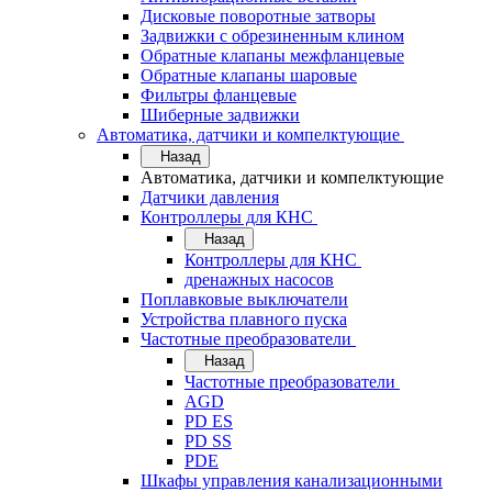
Дисковые поворотные затворы
Задвижки с обрезиненным клином
Обратные клапаны межфланцевые
Обратные клапаны шаровые
Фильтры фланцевые
Шиберные задвижки
Автоматика, датчики и компелктующие
Назад
Автоматика, датчики и компелктующие
Датчики давления
Контроллеры для КНС
Назад
Контроллеры для КНС
дренажных насосов
Поплавковые выключатели
Устройства плавного пуска
Частотные преобразователи
Назад
Частотные преобразователи
AGD
PD ES
PD SS
PDE
Шкафы управления канализационными