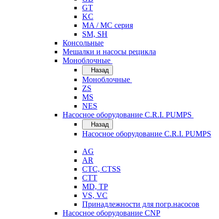
GT
KC
MA / MC серия
SM, SH
Консольные
Мешалки и насосы рецикла
Моноблочные
Назад
Моноблочные
ZS
MS
NES
Насосное оборудование C.R.I. PUMPS
Назад
Насосное оборудование C.R.I. PUMPS
AG
AR
CTC, CTSS
CTT
MD, TP
VS, VC
Принадлежности для погр.насосов
Насосное оборудование CNP