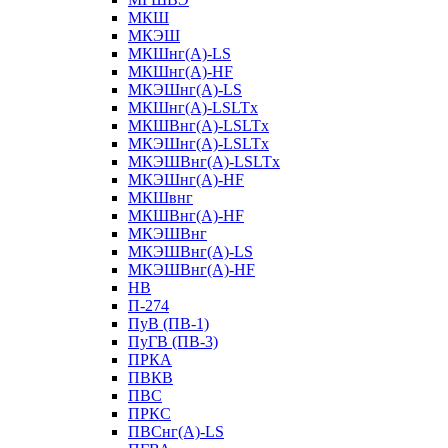
МКШ
МКЭШ
МКШнг(А)-LS
МКШнг(А)-HF
МКЭШнг(А)-LS
МКШнг(А)-LSLTx
МКШВнг(A)-LSLTx
МКЭШнг(А)-LSLTx
МКЭШВнг(A)-LSLTx
МКЭШнг(А)-HF
МКШвнг
МКШВнг(А)-HF
МКЭШВнг
МКЭШВнг(А)-LS
МКЭШВнг(А)-HF
НВ
П-274
ПуВ (ПВ-1)
ПуГВ (ПВ-3)
ПРКА
ПВКВ
ПВС
ПРКС
ПВСнг(А)-LS