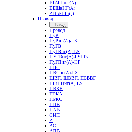
ВБбШвнг(А)
ВБШвНГ(А)
АПвБШп(г)
Провод
Назад
Провод
ПуВ
ПуВнг(А)-LS
ПуГВ
ПуГВнг(А)-LS
ПУГВнг(А)-LSLTx
ПуГПнг(А)-HF
ПВС
ПВСнг(А)-LS
ШВП, ШВВП, ПБВВГ
ШВВПнг(А)-LS
ПВКВ
ПРКА
ПРКС
ППВ
ПАВ
СИП
А
АС
АПВ