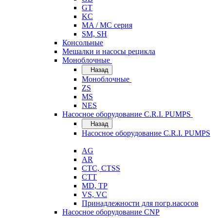
GT
KC
MA / MC серия
SM, SH
Консольные
Мешалки и насосы рецикла
Моноблочные
Назад
Моноблочные
ZS
MS
NES
Насосное оборудование C.R.I. PUMPS
Назад
Насосное оборудование C.R.I. PUMPS
AG
AR
CTC, CTSS
CTT
MD, TP
VS, VC
Принадлежности для погр.насосов
Насосное оборудование CNP