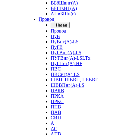
ВБбШвнг(А)
ВБШвНГ(А)
АПвБШп(г)
Провод
Назад
Провод
ПуВ
ПуВнг(А)-LS
ПуГВ
ПуГВнг(А)-LS
ПУГВнг(А)-LSLTx
ПуГПнг(А)-HF
ПВС
ПВСнг(А)-LS
ШВП, ШВВП, ПБВВГ
ШВВПнг(А)-LS
ПВКВ
ПРКА
ПРКС
ППВ
ПАВ
СИП
А
АС
АПВ