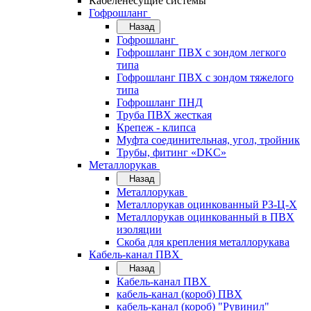
Кабеленесущие системы
Гофрошланг
Назад
Гофрошланг
Гофрошланг ПВХ с зондом легкого
типа
Гофрошланг ПВХ с зондом тяжелого
типа
Гофрошланг ПНД
Труба ПВХ жесткая
Крепеж - клипса
Муфта соединительная, угол, тройник
Трубы, фитинг «DKC»
Металлорукав
Назад
Металлорукав
Металлорукав оцинкованный РЗ-Ц-Х
Металлорукав оцинкованный в ПВХ
изоляции
Скоба для крепления металлорукава
Кабель-канал ПВХ
Назад
Кабель-канал ПВХ
кабель-канал (короб) ПВХ
кабель-канал (короб) "Рувинил"