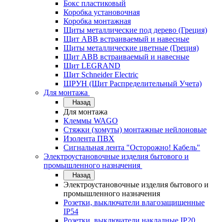
Бокс пластиковый
Коробка установочная
Коробка монтажная
Щиты металлические под дерево (Греция)
Щит ABB встраиваемый и навесные
Щиты металлические цветные (Греция)
Щит ABB встраиваемый и навесные
Щит LEGRAND
Щит Schneider Electric
ЩРУН (Щит Распределительный Учета)
Для монтажа
Назад
Для монтажа
Клеммы WAGO
Стяжки (хомуты) монтажные нейлоновые
Изолента ПВХ
Сигнальная лента "Осторожно! Кабель"
Электроустановочные изделия бытового и
промышленного назначения
Назад
Электроустановочные изделия бытового и
промышленного назначения
Розетки, выключатели влагозащищенные
IP54
Розетки, выключатели накладные IP20