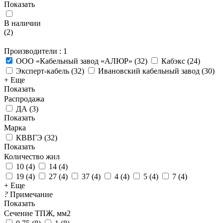
Показать
В наличии
(
2
)
Производители
: 1
ООО «Кабельный завод «АЛЮР»
(
32
)
Кабэкс
(
24
)
Эксперт-кабель
(
32
)
Ивановский кабельный завод
(
30
)
+ Еще
Показать
Распродажа
ДА
(
3
)
Показать
Марка
КВВГЭ
(
32
)
Показать
Количество жил
10
(
4
)
14
(
4
)
19
(
4
)
27
(
4
)
37
(
4
)
4
(
4
)
5
(
4
)
7
(
4
)
+ Еще
?
Примечание
Показать
Сечение ТПЖ, мм2