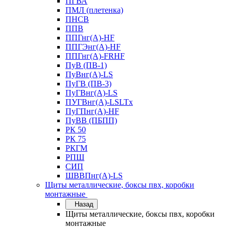
ПГВА
ПМЛ (плетенка)
ПНСВ
ППВ
ППГнг(А)-HF
ППГЭнг(А)-HF
ППГнг(А)-FRHF
ПуВ (ПВ-1)
ПуВнг(А)-LS
ПуГВ (ПВ-3)
ПуГВнг(А)-LS
ПУГВнг(А)-LSLTx
ПуГПнг(А)-HF
ПуВВ (ПБПП)
РК 50
РК 75
РКГМ
РПШ
СИП
ШВВПнг(А)-LS
Щиты металлические, боксы пвх, коробки
монтажные
Назад
Щиты металлические, боксы пвх, коробки
монтажные