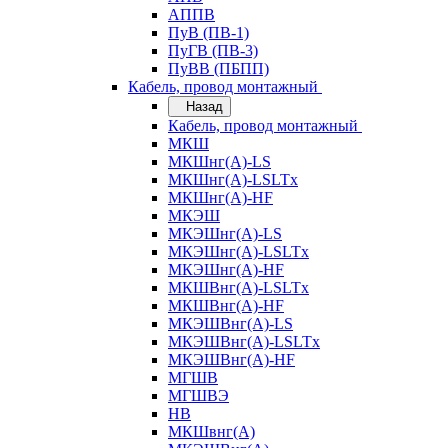
АППВ
ПуВ (ПВ-1)
ПуГВ (ПВ-3)
ПуВВ (ПБПП)
Кабель, провод монтажный
Назад
Кабель, провод монтажный
МКШ
МКШнг(А)-LS
МКШнг(А)-LSLTx
МКШнг(А)-HF
МКЭШ
МКЭШнг(А)-LS
МКЭШнг(А)-LSLTx
МКЭШнг(А)-HF
МКШВнг(A)-LSLTx
МКШВнг(А)-HF
МКЭШВнг(А)-LS
МКЭШВнг(A)-LSLTx
МКЭШВнг(А)-HF
МГШВ
МГШВЭ
НВ
МКШвнг(А)