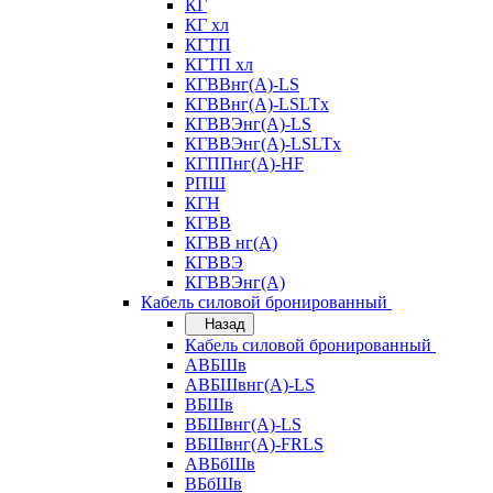
КГ
КГ хл
КГТП
КГТП хл
КГВВнг(А)-LS
КГВВнг(А)-LSLTx
КГВВЭнг(А)-LS
КГВВЭнг(А)-LSLTx
КГППнг(А)-HF
РПШ
КГН
КГВВ
КГВВ нг(А)
КГВВЭ
КГВВЭнг(А)
Кабель силовой бронированный
Назад
Кабель силовой бронированный
АВБШв
АВБШвнг(А)-LS
ВБШв
ВБШвнг(А)-LS
ВБШвнг(А)-FRLS
АВБбШв
ВБбШв