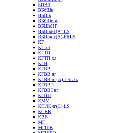
БПВЛ
ВБбШв
ВБШв
ВБбШвнг
ВБШвНГ
ВБШвнг(А)-LS
ВБШвнг(А)-FRLS
КГ
КГ хл
КГТП
КГТП хл
КГН
КГВВ
КГВВ нг
КГВВ нг(А)-LSLTx
КГВВЭ
КГВВЭнг
КГПП
КММ
КПЛКнг(C)-LS
КСВВ
КВВ
МГ
МГШВ
МГШВЭ