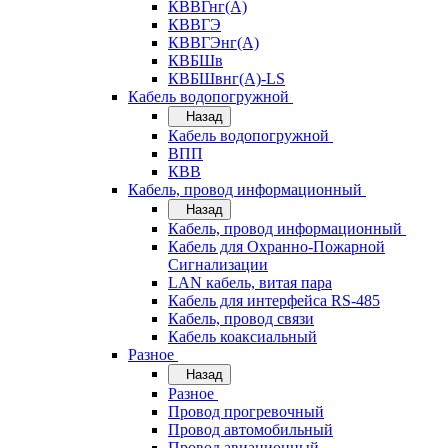
КВВГнг(А)
КВВГЭ
КВВГЭнг(А)
КВБШв
КВБШвнг(А)-LS
Кабель водопогружной
Назад
Кабель водопогружной
ВПП
КВВ
Кабель, провод информационный
Назад
Кабель, провод информационный
Кабель для Охранно-Пожарной
Сигнализации
LAN кабель, витая пара
Кабель для интерфейса RS-485
Кабель, провод связи
Кабель коаксиальный
Разное
Назад
Разное
Провод прогревочный
Провод автомобильный
Провод авиационный