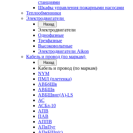
станциями
Шкафы управления пожарными насосами
Теплообменники
Электродвигатели
Назад
Электродвигатели
Однофазные
Трехфазные
Высоковольтные
Электродвигатели Aikon
Кабель и провод (по маркам)
Назад
Кабель и провод (по маркам)
NYM
ПМЛ (плетенка)
АВБбШв
АВБШв
АВБШвнг(А)-LS
АС
АСБл-10
АПВ
ПАВ
АППВ
АПвПуг
АПвБШп(г)