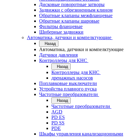
Дисковые поворотные затворы
Задвижки с обрезиненным клином
Обратные клапаны межфланцевые
Обратные клапаны шаровые
Фильтры фланцевые
Шиберные задвижки
Автоматика, датчики и компелктующие
Назад
Автоматика, датчики и компелктующие
Датчики давления
Контроллеры для КНС
Назад
Контроллеры для КНС
дренажных насосов
Поплавковые выключатели
Устройства плавного пуска
Частотные преобразователи
Назад
Частотные преобразователи
AGD
PD ES
PD SS
PDE
Шкафы управления канализационными