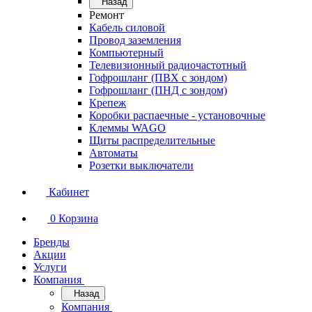
Назад
Ремонт
Кабель силовой
Провод заземления
Компьютерный
Телевизионный радиочастотный
Гофрошланг (ПВХ с зондом)
Гофрошланг (ПНД с зондом)
Крепеж
Коробки распаечные - установочные
Клеммы WAGO
Щиты распределительные
Автоматы
Розетки выключатели
Кабинет
0
Корзина
Бренды
Акции
Услуги
Компания
Назад
Компания