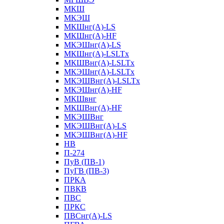
МКШ
МКЭШ
МКШнг(А)-LS
МКШнг(А)-HF
МКЭШнг(А)-LS
МКШнг(А)-LSLTx
МКШВнг(A)-LSLTx
МКЭШнг(А)-LSLTx
МКЭШВнг(A)-LSLTx
МКЭШнг(А)-HF
МКШвнг
МКШВнг(А)-HF
МКЭШВнг
МКЭШВнг(А)-LS
МКЭШВнг(А)-HF
НВ
П-274
ПуВ (ПВ-1)
ПуГВ (ПВ-3)
ПРКА
ПВКВ
ПВС
ПРКС
ПВСнг(А)-LS