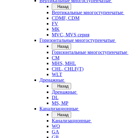
Вертикальные многоступенчатые
Назад
Вертикальные многоступенчатые
CDMF, CDM
FV
MK
MVC, MVS серия
Горизонтальные многоступенчатые
Назад
Горизонтальные многоступенчатые
CM
MHS, MHL
CHL, CHLF(T)
WLT
Дренажные
Назад
Дренажные
DL
MS, MP
Канализационные
Назад
Канализационные
WQ
GA
GB