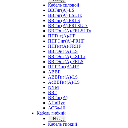
Кабель силовой
ВВГнг(А)-LS
ВВГнг(А)-LSLTx
ВВГнг(А)-FRLS
ВВГнг(А)-FRLSLTx
ВВГЭнг(А)-FRLSLTx
ППГнг(А)-HF
ППГЭнг(А)-FRHF
ППГнг(А)-FRHF
ВВГЭнг(А)-LS
ВВГЭнг(А)-LSLTx
ВВГЭнг(А)-FRLS
ППГЭнг(А)-HF
АВВГ
АВВГнг(А)-LS
АсВВГнг(А)-LS
NYM
ВВГ
ВВГнг(А)
АПвПуг
АСБл-10
Кабель гибкий
Назад
Кабель гибкий