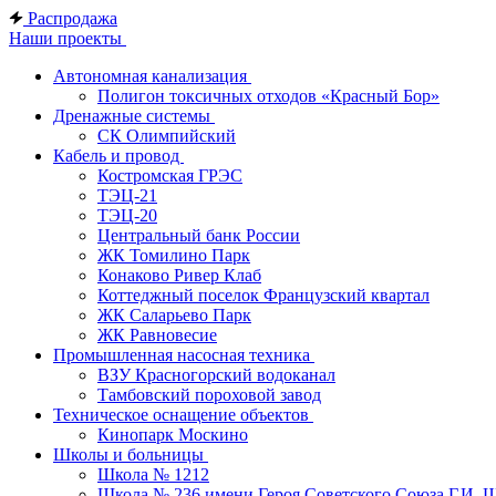
Распродажа
Наши проекты
Автономная канализация
Полигон токсичных отходов «Красный Бор»
Дренажные системы
СК Олимпийский
Кабель и провод
Костромская ГРЭС
ТЭЦ-21
ТЭЦ-20
Центральный банк России
ЖК Томилино Парк
Конаково Ривер Клаб
Коттеджный поселок Французский квартал
ЖК Саларьево Парк
ЖК Равновесие
Промышленная насосная техника
ВЗУ Красногорский водоканал
Тамбовский пороховой завод
Техническое оснащение объектов
Кинопарк Москино
Школы и больницы
Школа № 1212
Школа № 236 имени Героя Советского Союза Г.И. 