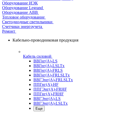
Оборудование ИЭК
Оборудование Legrand
Оборудование АВВ
Тепловое оборудование
Светодиодные светильники
Счетчики энергоучета
Ремонт
Кабельно-проводниковая продукция
Кабель силовой
ВВГнг(А)-LS
ВВГнг(А)-LSLTx
ВВГнг(А)-FRLS
ВВГнг(А)-FRLSLTx
ВВГЭнг(А)-FRLSLTx
ППГнг(А)-HF
ППГЭнг(А)-FRHF
ППГнг(А)-FRHF
ВВГЭнг(А)-LS
ВВГЭнг(А)-LSLTx
Еще