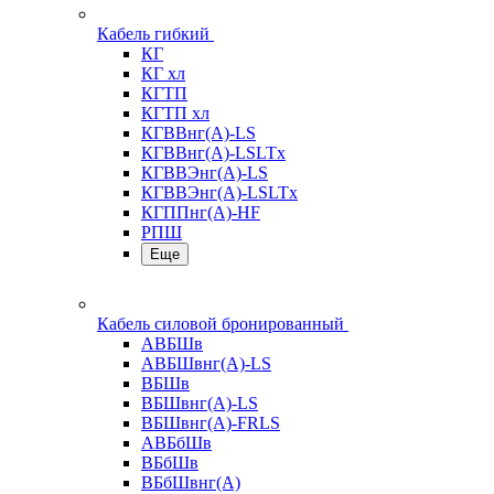
Кабель гибкий
КГ
КГ хл
КГТП
КГТП хл
КГВВнг(А)-LS
КГВВнг(А)-LSLTx
КГВВЭнг(А)-LS
КГВВЭнг(А)-LSLTx
КГППнг(А)-HF
РПШ
Еще
Кабель силовой бронированный
АВБШв
АВБШвнг(А)-LS
ВБШв
ВБШвнг(А)-LS
ВБШвнг(А)-FRLS
АВБбШв
ВБбШв
ВБбШвнг(А)