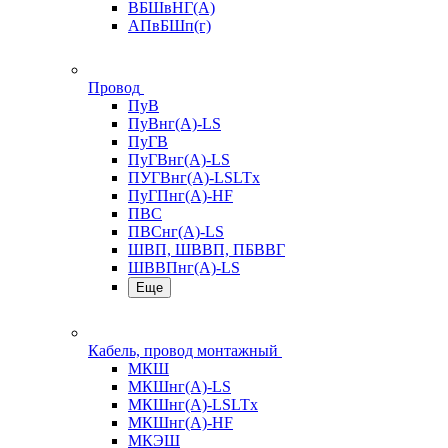
ВБШвНГ(А)
АПвБШп(г)
Провод
ПуВ
ПуВнг(А)-LS
ПуГВ
ПуГВнг(А)-LS
ПУГВнг(А)-LSLTx
ПуГПнг(А)-HF
ПВС
ПВСнг(А)-LS
ШВП, ШВВП, ПБВВГ
ШВВПнг(А)-LS
Еще
Кабель, провод монтажный
МКШ
МКШнг(А)-LS
МКШнг(А)-LSLTx
МКШнг(А)-HF
МКЭШ