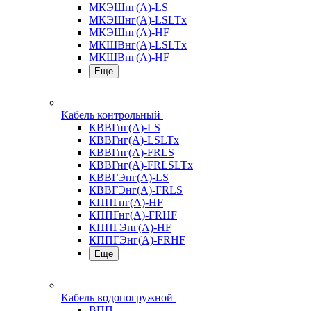
МКЭШнг(А)-LS
МКЭШнг(А)-LSLTx
МКЭШнг(А)-HF
МКШВнг(A)-LSLTx
МКШВнг(А)-HF
Еще
Кабель контрольный
КВВГнг(А)-LS
КВВГнг(А)-LSLTx
КВВГнг(А)-FRLS
КВВГнг(А)-FRLSLTx
КВВГЭнг(А)-LS
КВВГЭнг(А)-FRLS
КППГнг(А)-HF
КППГнг(А)-FRHF
КППГЭнг(А)-HF
КППГЭнг(А)-FRHF
Еще
Кабель водопогружной
ВПП