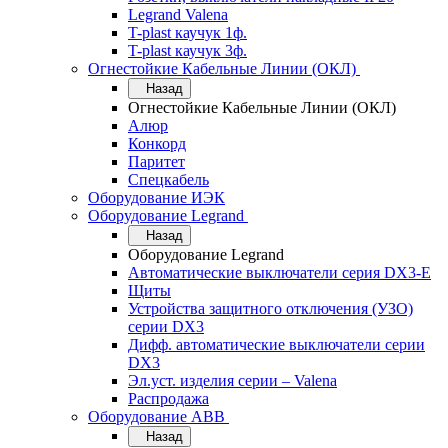
Legrand Valena
T-plast каучук 1ф.
T-plast каучук 3ф.
Огнестойкие Кабельные Линии (ОКЛ)
Назад
Огнестойкие Кабельные Линии (ОКЛ)
Алюр
Конкорд
Паритет
Спецкабель
Оборудование ИЭК
Оборудование Legrand
Назад
Оборудование Legrand
Автоматические выключатели серия DX3-E
Щиты
Устройства защитного отключения (УЗО)
серии DX3
Дифф. автоматические выключатели серии
DX3
Эл.уст. изделия серии – Valena
Распродажа
Оборудование АВВ
Назад