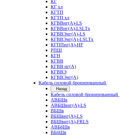
КГ
КГ хл
КГТП
КГТП хл
КГВВнг(А)-LS
КГВВнг(А)-LSLTx
КГВВЭнг(А)-LS
КГВВЭнг(А)-LSLTx
КГППнг(А)-HF
РПШ
КГН
КГВВ
КГВВ нг(А)
КГВВЭ
КГВВЭнг(А)
Кабель силовой бронированный
Назад
Кабель силовой бронированный
АВБШв
АВБШвнг(А)-LS
ВБШв
ВБШвнг(А)-LS
ВБШвнг(А)-FRLS
АВБбШв
ВБбШв