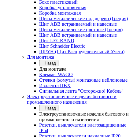
Бокс пластиковый
Коробка установочная
Коробка монтажная
Щиты металлические под дерево (Греция)
Щит ABB встраиваемый и навесные
Щиты металлические цветные (Греция)
Щит ABB встраиваемый и навесные
Щит LEGRAND
Щит Schneider Electric
ЩРУН (Щит Распределительный Учета)
Для монтажа
Назад
Для монтажа
Клеммы WAGO
Стяжки (хомуты) монтажные нейлоновые
Изолента ПВХ
Сигнальная лента "Осторожно! Кабель"
Электроустановочные изделия бытового и
промышленного назначения
Назад
Электроустановочные изделия бытового и
промышленного назначения
Розетки, выключатели влагозащищенные
IP54
Розетки, выключатели накладные IP20