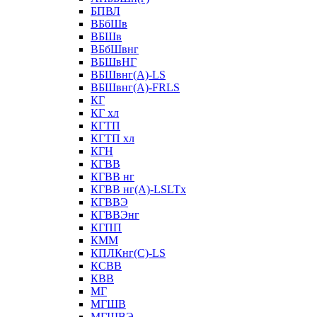
БПВЛ
ВБбШв
ВБШв
ВБбШвнг
ВБШвНГ
ВБШвнг(А)-LS
ВБШвнг(А)-FRLS
КГ
КГ хл
КГТП
КГТП хл
КГН
КГВВ
КГВВ нг
КГВВ нг(А)-LSLTx
КГВВЭ
КГВВЭнг
КГПП
КММ
КПЛКнг(C)-LS
КСВВ
КВВ
МГ
МГШВ
МГШВЭ