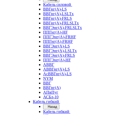
Кабель силовой
ВВГнг(А)-LS
ВВГнг(А)-LSLTx
ВВГнг(А)-FRLS
ВВГнг(А)-FRLSLTx
ВВГЭнг(А)-FRLSLTx
ППГнг(А)-HF
ППГЭнг(А)-FRHF
ППГнг(А)-FRHF
ВВГЭнг(А)-LS
ВВГЭнг(А)-LSLTx
ВВГЭнг(А)-FRLS
ППГЭнг(А)-HF
АВВГ
АВВГнг(А)-LS
АсВВГнг(А)-LS
NYM
ВВГ
ВВГнг(А)
АПвПуг
АСБл-10
Кабель гибкий
Назад
Кабель гибкий