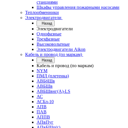
станциями
Шкафы управления пожарными насосами
Теплообменники
Электродвигатели
Назад
Электродвигатели
Однофазные
Трехфазные
Высоковольтные
Электродвигатели Aikon
Кабель и провод (по маркам)
Назад
Кабель и провод (по маркам)
NYM
ПМЛ (плетенка)
АВБбШв
АВБШв
АВБШвнг(А)-LS
АС
АСБл-10
АПВ
ПАВ
АППВ
АПвПуг
АПвБШп(г)