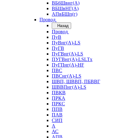
ВБбШвнг(А)
ВБШвНГ(А)
АПвБШп(г)
Провод
Назад
Провод
ПуВ
ПуВнг(А)-LS
ПуГВ
ПуГВнг(А)-LS
ПУГВнг(А)-LSLTx
ПуГПнг(А)-HF
ПВС
ПВСнг(А)-LS
ШВП, ШВВП, ПБВВГ
ШВВПнг(А)-LS
ПВКВ
ПРКА
ПРКС
ППВ
ПАВ
СИП
А
АС
АПВ