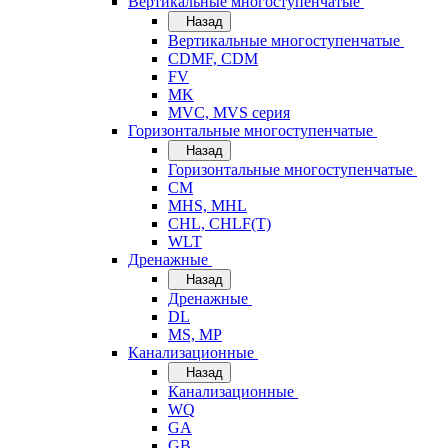
Вертикальные многоступенчатые
Назад
Вертикальные многоступенчатые
CDMF, CDM
FV
MK
MVC, MVS серия
Горизонтальные многоступенчатые
Назад
Горизонтальные многоступенчатые
CM
MHS, MHL
CHL, CHLF(T)
WLT
Дренажные
Назад
Дренажные
DL
MS, MP
Канализационные
Назад
Канализационные
WQ
GA
GB