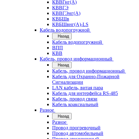
КВВГнг(А)
КВВГЭ
КВВГЭнг(А)
КВБШв
КВБШвнг(А)-LS
Кабель водопогружной
Назад
Кабель водопогружной
ВПП
КВВ
Кабель, провод информационный
Назад
Кабель, провод информационный
Кабель для Охранно-Пожарной
Сигнализации
LAN кабель, витая пара
Кабель для интерфейса RS-485
Кабель, провод связи
Кабель коаксиальный
Разное
Назад
Разное
Провод прогревочный
Провод автомобильный
Провод авиационный