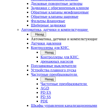
Дисковые поворотные затворы
Задвижки с обрезиненным клином
Обратные клапаны межфланцевые
Обратные клапаны шаровые
Фильтры фланцевые
Шиберные задвижки
Автоматика, датчики и компелктующие
Назад
Автоматика, датчики и компелктующие
Датчики давления
Контроллеры для КНС
Назад
Контроллеры для КНС
дренажных насосов
Поплавковые выключатели
Устройства плавного пуска
Частотные преобразователи
Назад
Частотные преобразователи
AGD
PD ES
PD SS
PDE
Шкафы управления канализационными