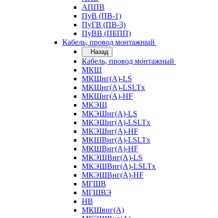
АППВ
ПуВ (ПВ-1)
ПуГВ (ПВ-3)
ПуВВ (ПБПП)
Кабель, провод монтажный
Назад
Кабель, провод монтажный
МКШ
МКШнг(А)-LS
МКШнг(А)-LSLTx
МКШнг(А)-HF
МКЭШ
МКЭШнг(А)-LS
МКЭШнг(А)-LSLTx
МКЭШнг(А)-HF
МКШВнг(A)-LSLTx
МКШВнг(А)-HF
МКЭШВнг(А)-LS
МКЭШВнг(A)-LSLTx
МКЭШВнг(А)-HF
МГШВ
МГШВЭ
НВ
МКШвнг(А)