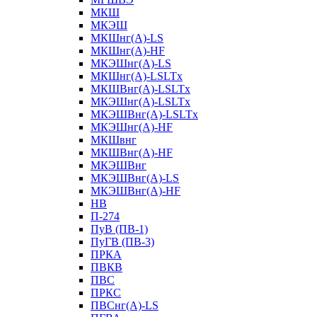
МКШ
МКЭШ
МКШнг(А)-LS
МКШнг(А)-HF
МКЭШнг(А)-LS
МКШнг(А)-LSLTx
МКШВнг(A)-LSLTx
МКЭШнг(А)-LSLTx
МКЭШВнг(A)-LSLTx
МКЭШнг(А)-HF
МКШвнг
МКШВнг(А)-HF
МКЭШВнг
МКЭШВнг(А)-LS
МКЭШВнг(А)-HF
НВ
П-274
ПуВ (ПВ-1)
ПуГВ (ПВ-3)
ПРКА
ПВКВ
ПВС
ПРКС
ПВСнг(А)-LS