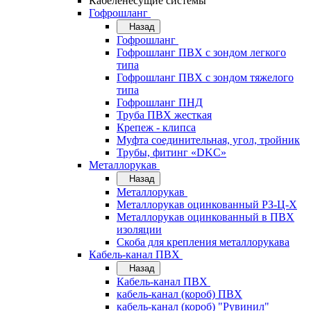
Кабеленесущие системы
Гофрошланг
Назад
Гофрошланг
Гофрошланг ПВХ с зондом легкого
типа
Гофрошланг ПВХ с зондом тяжелого
типа
Гофрошланг ПНД
Труба ПВХ жесткая
Крепеж - клипса
Муфта соединительная, угол, тройник
Трубы, фитинг «DKC»
Металлорукав
Назад
Металлорукав
Металлорукав оцинкованный РЗ-Ц-Х
Металлорукав оцинкованный в ПВХ
изоляции
Скоба для крепления металлорукава
Кабель-канал ПВХ
Назад
Кабель-канал ПВХ
кабель-канал (короб) ПВХ
кабель-канал (короб) "Рувинил"