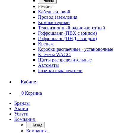
Назад
Ремонт
Кабель силовой
Провод заземления
Компьютерный
Телевизионный радиочастотный
Гофрошланг (ПВХ с зондом)
Гофрошланг (ПНД с зондом)
Крепеж
Коробки распаечные - установочные
Клеммы WAGO
Щиты распределительные
Автоматы
Розетки выключатели
Кабинет
0
Корзина
Бренды
Акции
Услуги
Компания
Назад
Компания