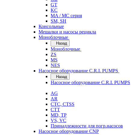
GT
KC
MA / MC серия
SM, SH
Консольные
Мешалки и насосы рецикла
Моноблочные
Назад
Моноблочные
ZS
MS
NES
Насосное оборудование C.R.I. PUMPS
Назад
Насосное оборудование C.R.I. PUMPS
AG
AR
CTC, CTSS
CTT
MD, TP
VS, VC
Принадлежности для погр.насосов
Насосное оборудование CNP