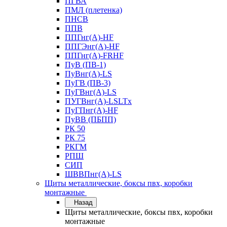
ПГВА
ПМЛ (плетенка)
ПНСВ
ППВ
ППГнг(А)-HF
ППГЭнг(А)-HF
ППГнг(А)-FRHF
ПуВ (ПВ-1)
ПуВнг(А)-LS
ПуГВ (ПВ-3)
ПуГВнг(А)-LS
ПУГВнг(А)-LSLTx
ПуГПнг(А)-HF
ПуВВ (ПБПП)
РК 50
РК 75
РКГМ
РПШ
СИП
ШВВПнг(А)-LS
Щиты металлические, боксы пвх, коробки
монтажные
Назад
Щиты металлические, боксы пвх, коробки
монтажные