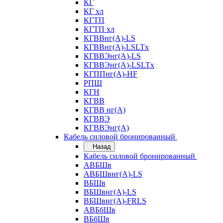
КГ
КГ хл
КГТП
КГТП хл
КГВВнг(А)-LS
КГВВнг(А)-LSLTx
КГВВЭнг(А)-LS
КГВВЭнг(А)-LSLTx
КГППнг(А)-HF
РПШ
КГН
КГВВ
КГВВ нг(А)
КГВВЭ
КГВВЭнг(А)
Кабель силовой бронированный
Назад
Кабель силовой бронированный
АВБШв
АВБШвнг(А)-LS
ВБШв
ВБШвнг(А)-LS
ВБШвнг(А)-FRLS
АВБбШв
ВБбШв