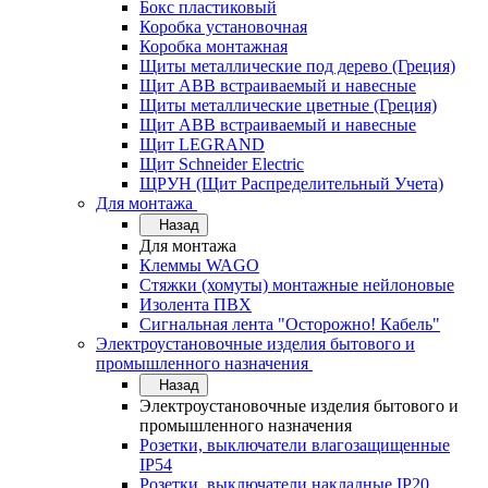
Бокс пластиковый
Коробка установочная
Коробка монтажная
Щиты металлические под дерево (Греция)
Щит ABB встраиваемый и навесные
Щиты металлические цветные (Греция)
Щит ABB встраиваемый и навесные
Щит LEGRAND
Щит Schneider Electric
ЩРУН (Щит Распределительный Учета)
Для монтажа
Назад
Для монтажа
Клеммы WAGO
Стяжки (хомуты) монтажные нейлоновые
Изолента ПВХ
Сигнальная лента "Осторожно! Кабель"
Электроустановочные изделия бытового и
промышленного назначения
Назад
Электроустановочные изделия бытового и
промышленного назначения
Розетки, выключатели влагозащищенные
IP54
Розетки, выключатели накладные IP20