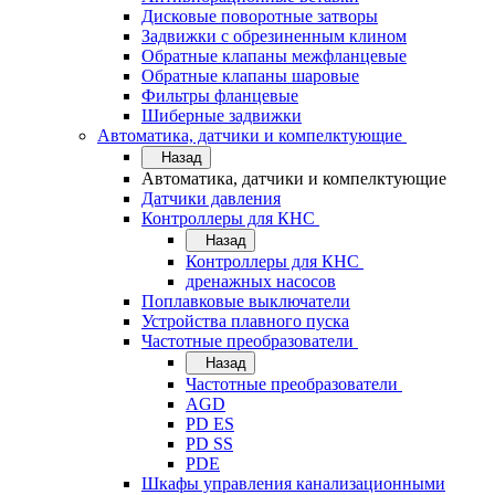
Дисковые поворотные затворы
Задвижки с обрезиненным клином
Обратные клапаны межфланцевые
Обратные клапаны шаровые
Фильтры фланцевые
Шиберные задвижки
Автоматика, датчики и компелктующие
Назад
Автоматика, датчики и компелктующие
Датчики давления
Контроллеры для КНС
Назад
Контроллеры для КНС
дренажных насосов
Поплавковые выключатели
Устройства плавного пуска
Частотные преобразователи
Назад
Частотные преобразователи
AGD
PD ES
PD SS
PDE
Шкафы управления канализационными