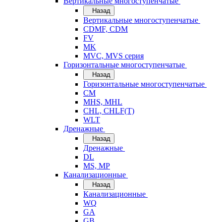
Вертикальные многоступенчатые
Назад
Вертикальные многоступенчатые
CDMF, CDM
FV
MK
MVC, MVS серия
Горизонтальные многоступенчатые
Назад
Горизонтальные многоступенчатые
CM
MHS, MHL
CHL, CHLF(T)
WLT
Дренажные
Назад
Дренажные
DL
MS, MP
Канализационные
Назад
Канализационные
WQ
GA
GB