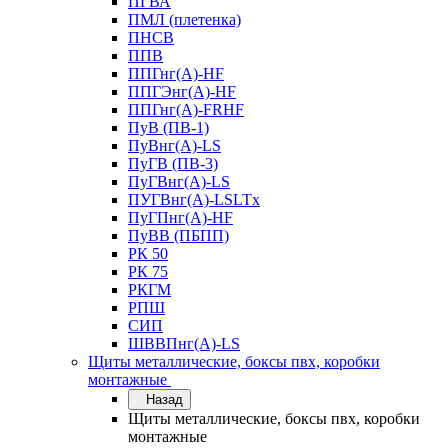
ПГВА
ПМЛ (плетенка)
ПНСВ
ППВ
ППГнг(А)-HF
ППГЭнг(А)-HF
ППГнг(А)-FRHF
ПуВ (ПВ-1)
ПуВнг(А)-LS
ПуГВ (ПВ-3)
ПуГВнг(А)-LS
ПУГВнг(А)-LSLTx
ПуГПнг(А)-HF
ПуВВ (ПБПП)
РК 50
РК 75
РКГМ
РПШ
СИП
ШВВПнг(А)-LS
Щиты металлические, боксы пвх, коробки
монтажные
Назад
Щиты металлические, боксы пвх, коробки
монтажные