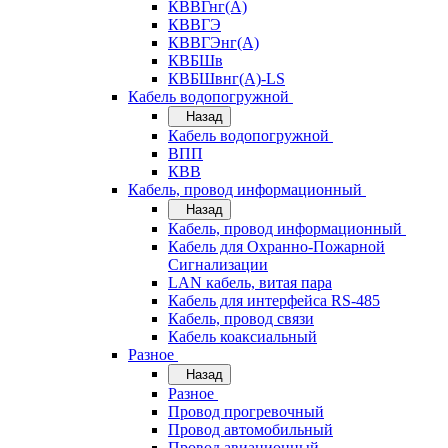
КВВГнг(А)
КВВГЭ
КВВГЭнг(А)
КВБШв
КВБШвнг(А)-LS
Кабель водопогружной
Назад
Кабель водопогружной
ВПП
КВВ
Кабель, провод информационный
Назад
Кабель, провод информационный
Кабель для Охранно-Пожарной
Сигнализации
LAN кабель, витая пара
Кабель для интерфейса RS-485
Кабель, провод связи
Кабель коаксиальный
Разное
Назад
Разное
Провод прогревочный
Провод автомобильный
Провод авиационный