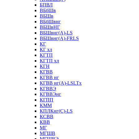
БПВЛ
ВБбШв
ВБШв
ВБбШвнг
ВБШвНГ
ВБШвнг(А)-LS
ВБШвнг(А)-FRLS
КГ
КГ хл
КГТП
КГТП хл
КГН
КГВВ
КГВВ нг
КГВВ нг(А)-LSLTx
КГВВЭ
КГВВЭнг
КГПП
КММ
КПЛКнг(C)-LS
КСВВ
КВВ
МГ
МГШВ
МГШВЭ