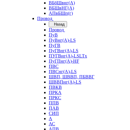
ВБбШвнг(А)
ВБШвНГ(А)
АПвБШп(г)
Провод
Назад
Провод
ПуВ
ПуВнг(А)-LS
ПуГВ
ПуГВнг(А)-LS
ПУГВнг(А)-LSLTx
ПуГПнг(А)-HF
ПВС
ПВСнг(А)-LS
ШВП, ШВВП, ПБВВГ
ШВВПнг(А)-LS
ПВКВ
ПРКА
ПРКС
ППВ
ПАВ
СИП
А
АС
АПВ