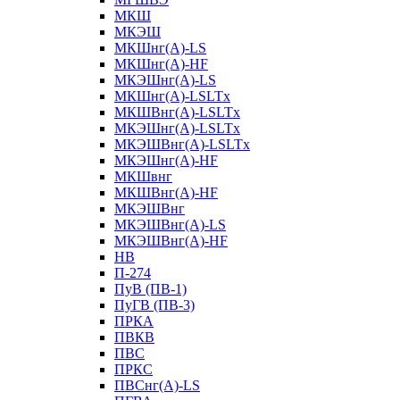
МКШ
МКЭШ
МКШнг(А)-LS
МКШнг(А)-HF
МКЭШнг(А)-LS
МКШнг(А)-LSLTx
МКШВнг(A)-LSLTx
МКЭШнг(А)-LSLTx
МКЭШВнг(A)-LSLTx
МКЭШнг(А)-HF
МКШвнг
МКШВнг(А)-HF
МКЭШВнг
МКЭШВнг(А)-LS
МКЭШВнг(А)-HF
НВ
П-274
ПуВ (ПВ-1)
ПуГВ (ПВ-3)
ПРКА
ПВКВ
ПВС
ПРКС
ПВСнг(А)-LS