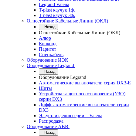
Legrand Valena
T-plast каучук 1ф.
T-plast каучук 3ф.
Огнестойкие Кабельные Линии (ОКЛ)
Назад
Огнестойкие Кабельные Линии (ОКЛ)
Алюр
Конкорд
Паритет
Спецкабель
Оборудование ИЭК
Оборудование Legrand
Назад
Оборудование Legrand
Автоматические выключатели серия DX3-E
Щиты
Устройства защитного отключения (УЗО)
серии DX3
Дифф. автоматические выключатели серии
DX3
Эл.уст. изделия серии – Valena
Распродажа
Оборудование АВВ
Назад