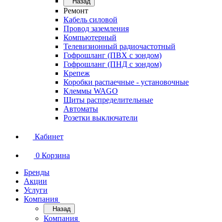
Назад
Ремонт
Кабель силовой
Провод заземления
Компьютерный
Телевизионный радиочастотный
Гофрошланг (ПВХ с зондом)
Гофрошланг (ПНД с зондом)
Крепеж
Коробки распаечные - установочные
Клеммы WAGO
Щиты распределительные
Автоматы
Розетки выключатели
Кабинет
0
Корзина
Бренды
Акции
Услуги
Компания
Назад
Компания