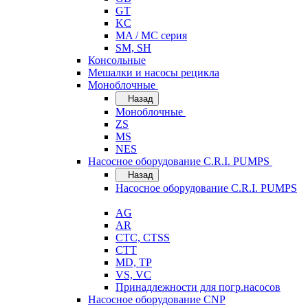
GT
KC
MA / MC серия
SM, SH
Консольные
Мешалки и насосы рецикла
Моноблочные
Назад
Моноблочные
ZS
MS
NES
Насосное оборудование C.R.I. PUMPS
Назад
Насосное оборудование C.R.I. PUMPS
AG
AR
CTC, CTSS
CTT
MD, TP
VS, VC
Принадлежности для погр.насосов
Насосное оборудование CNP