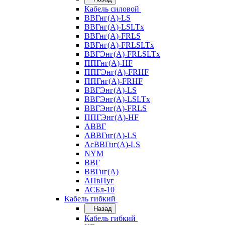
Кабель силовой
ВВГнг(А)-LS
ВВГнг(А)-LSLTx
ВВГнг(А)-FRLS
ВВГнг(А)-FRLSLTx
ВВГЭнг(А)-FRLSLTx
ППГнг(А)-HF
ППГЭнг(А)-FRHF
ППГнг(А)-FRHF
ВВГЭнг(А)-LS
ВВГЭнг(А)-LSLTx
ВВГЭнг(А)-FRLS
ППГЭнг(А)-HF
АВВГ
АВВГнг(А)-LS
АсВВГнг(А)-LS
NYM
ВВГ
ВВГнг(А)
АПвПуг
АСБл-10
Кабель гибкий
Назад
Кабель гибкий