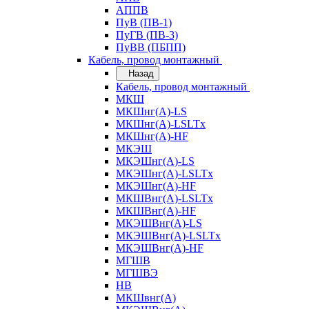
АППВ
ПуВ (ПВ-1)
ПуГВ (ПВ-3)
ПуВВ (ПБПП)
Кабель, провод монтажный
Назад
Кабель, провод монтажный
МКШ
МКШнг(А)-LS
МКШнг(А)-LSLTx
МКШнг(А)-HF
МКЭШ
МКЭШнг(А)-LS
МКЭШнг(А)-LSLTx
МКЭШнг(А)-HF
МКШВнг(A)-LSLTx
МКШВнг(А)-HF
МКЭШВнг(А)-LS
МКЭШВнг(A)-LSLTx
МКЭШВнг(А)-HF
МГШВ
МГШВЭ
НВ
МКШвнг(А)