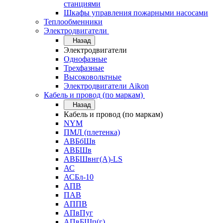
станциями
Шкафы управления пожарными насосами
Теплообменники
Электродвигатели
Назад
Электродвигатели
Однофазные
Трехфазные
Высоковольтные
Электродвигатели Aikon
Кабель и провод (по маркам)
Назад
Кабель и провод (по маркам)
NYM
ПМЛ (плетенка)
АВБбШв
АВБШв
АВБШвнг(А)-LS
АС
АСБл-10
АПВ
ПАВ
АППВ
АПвПуг
АПвБШп(г)