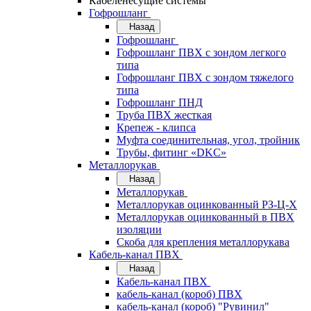
Кабеленесущие системы
Гофрошланг
Назад
Гофрошланг
Гофрошланг ПВХ с зондом легкого
типа
Гофрошланг ПВХ с зондом тяжелого
типа
Гофрошланг ПНД
Труба ПВХ жесткая
Крепеж - клипса
Муфта соединительная, угол, тройник
Трубы, фитинг «DKC»
Металлорукав
Назад
Металлорукав
Металлорукав оцинкованный РЗ-Ц-Х
Металлорукав оцинкованный в ПВХ
изоляции
Скоба для крепления металлорукава
Кабель-канал ПВХ
Назад
Кабель-канал ПВХ
кабель-канал (короб) ПВХ
кабель-канал (короб) "Рувинил"