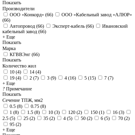
Показать
Производители
ООО «Конкорд»
(
66
)
ООО «Кабельный завод «АЛЮР»
(
66
)
Автопровод
(
66
)
Эксперт-кабель
(
66
)
Ивановский
кабельный завод
(
66
)
+ Еще
Показать
Марка
КГВВЭнг
(
66
)
Показать
Количество жил
10
(
4
)
14
(
4
)
19
(
4
)
2
(
7
)
3
(
9
)
4
(
16
)
5
(
15
)
7
(
7
)
+ Еще
?
Примечание
Показать
Сечение ТПЖ, мм2
0.5
(
8
)
0.75
(
8
)
1
(
8
)
1.5
(
8
)
10
(
3
)
120
(
2
)
150
(
1
)
16
(
3
)
2.5
(
5
)
25
(
2
)
35
(
2
)
4
(
5
)
50
(
2
)
6
(
5
)
70
(
2
)
95
(
2
)
+ Еще