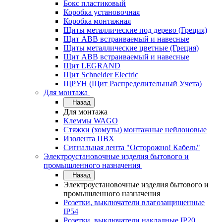
Бокс пластиковый
Коробка установочная
Коробка монтажная
Щиты металлические под дерево (Греция)
Щит ABB встраиваемый и навесные
Щиты металлические цветные (Греция)
Щит ABB встраиваемый и навесные
Щит LEGRAND
Щит Schneider Electric
ЩРУН (Щит Распределительный Учета)
Для монтажа
Назад
Для монтажа
Клеммы WAGO
Стяжки (хомуты) монтажные нейлоновые
Изолента ПВХ
Сигнальная лента "Осторожно! Кабель"
Электроустановочные изделия бытового и
промышленного назначения
Назад
Электроустановочные изделия бытового и
промышленного назначения
Розетки, выключатели влагозащищенные
IP54
Розетки, выключатели накладные IP20