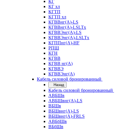
КГ
КГ хл
КГТП
КГТП хл
КГВВнг(А)-LS
КГВВнг(А)-LSLTx
КГВВЭнг(А)-LS
КГВВЭнг(А)-LSLTx
КГППнг(А)-HF
РПШ
КГН
КГВВ
КГВВ нг(А)
КГВВЭ
КГВВЭнг(А)
Кабель силовой бронированный
Назад
Кабель силовой бронированный
АВБШв
АВБШвнг(А)-LS
ВБШв
ВБШвнг(А)-LS
ВБШвнг(А)-FRLS
АВБбШв
ВБбШв