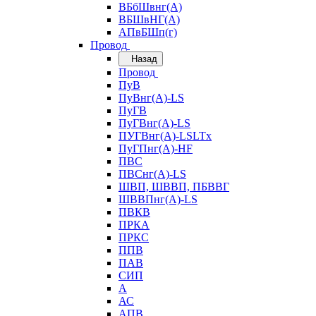
ВБбШвнг(А)
ВБШвНГ(А)
АПвБШп(г)
Провод
Назад
Провод
ПуВ
ПуВнг(А)-LS
ПуГВ
ПуГВнг(А)-LS
ПУГВнг(А)-LSLTx
ПуГПнг(А)-HF
ПВС
ПВСнг(А)-LS
ШВП, ШВВП, ПБВВГ
ШВВПнг(А)-LS
ПВКВ
ПРКА
ПРКС
ППВ
ПАВ
СИП
А
АС
АПВ