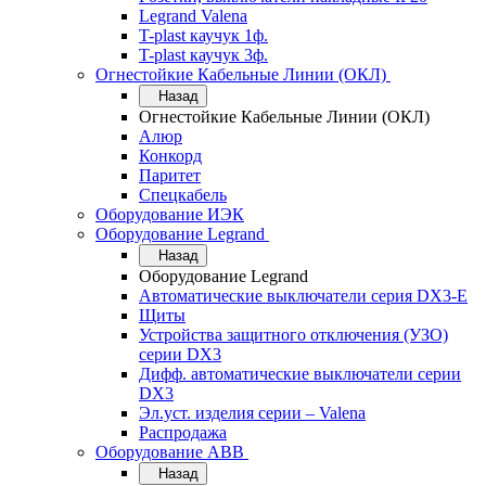
Legrand Valena
T-plast каучук 1ф.
T-plast каучук 3ф.
Огнестойкие Кабельные Линии (ОКЛ)
Назад
Огнестойкие Кабельные Линии (ОКЛ)
Алюр
Конкорд
Паритет
Спецкабель
Оборудование ИЭК
Оборудование Legrand
Назад
Оборудование Legrand
Автоматические выключатели серия DX3-E
Щиты
Устройства защитного отключения (УЗО)
серии DX3
Дифф. автоматические выключатели серии
DX3
Эл.уст. изделия серии – Valena
Распродажа
Оборудование АВВ
Назад