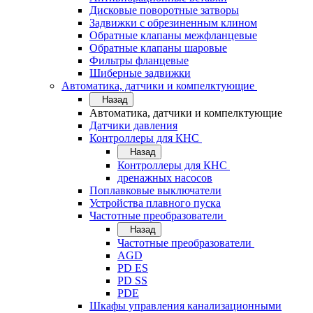
Дисковые поворотные затворы
Задвижки с обрезиненным клином
Обратные клапаны межфланцевые
Обратные клапаны шаровые
Фильтры фланцевые
Шиберные задвижки
Автоматика, датчики и компелктующие
Назад
Автоматика, датчики и компелктующие
Датчики давления
Контроллеры для КНС
Назад
Контроллеры для КНС
дренажных насосов
Поплавковые выключатели
Устройства плавного пуска
Частотные преобразователи
Назад
Частотные преобразователи
AGD
PD ES
PD SS
PDE
Шкафы управления канализационными