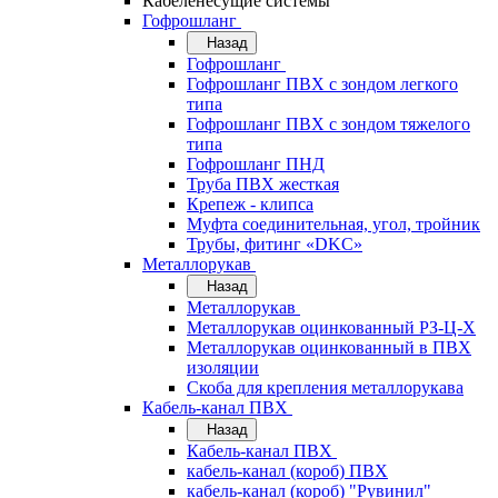
Кабеленесущие системы
Гофрошланг
Назад
Гофрошланг
Гофрошланг ПВХ с зондом легкого
типа
Гофрошланг ПВХ с зондом тяжелого
типа
Гофрошланг ПНД
Труба ПВХ жесткая
Крепеж - клипса
Муфта соединительная, угол, тройник
Трубы, фитинг «DKC»
Металлорукав
Назад
Металлорукав
Металлорукав оцинкованный РЗ-Ц-Х
Металлорукав оцинкованный в ПВХ
изоляции
Скоба для крепления металлорукава
Кабель-канал ПВХ
Назад
Кабель-канал ПВХ
кабель-канал (короб) ПВХ
кабель-канал (короб) "Рувинил"