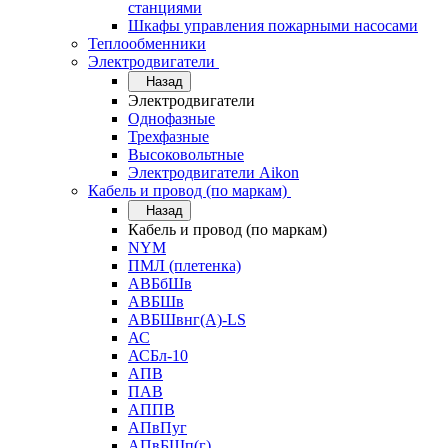
станциями
Шкафы управления пожарными насосами
Теплообменники
Электродвигатели
Назад
Электродвигатели
Однофазные
Трехфазные
Высоковольтные
Электродвигатели Aikon
Кабель и провод (по маркам)
Назад
Кабель и провод (по маркам)
NYM
ПМЛ (плетенка)
АВБбШв
АВБШв
АВБШвнг(А)-LS
АС
АСБл-10
АПВ
ПАВ
АППВ
АПвПуг
АПвБШп(г)