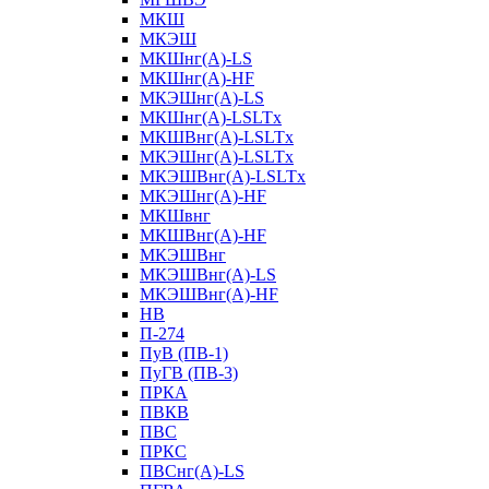
МКШ
МКЭШ
МКШнг(А)-LS
МКШнг(А)-HF
МКЭШнг(А)-LS
МКШнг(А)-LSLTx
МКШВнг(A)-LSLTx
МКЭШнг(А)-LSLTx
МКЭШВнг(A)-LSLTx
МКЭШнг(А)-HF
МКШвнг
МКШВнг(А)-HF
МКЭШВнг
МКЭШВнг(А)-LS
МКЭШВнг(А)-HF
НВ
П-274
ПуВ (ПВ-1)
ПуГВ (ПВ-3)
ПРКА
ПВКВ
ПВС
ПРКС
ПВСнг(А)-LS