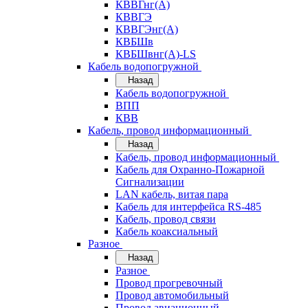
КВВГнг(А)
КВВГЭ
КВВГЭнг(А)
КВБШв
КВБШвнг(А)-LS
Кабель водопогружной
Назад
Кабель водопогружной
ВПП
КВВ
Кабель, провод информационный
Назад
Кабель, провод информационный
Кабель для Охранно-Пожарной
Сигнализации
LAN кабель, витая пара
Кабель для интерфейса RS-485
Кабель, провод связи
Кабель коаксиальный
Разное
Назад
Разное
Провод прогревочный
Провод автомобильный
Провод авиационный