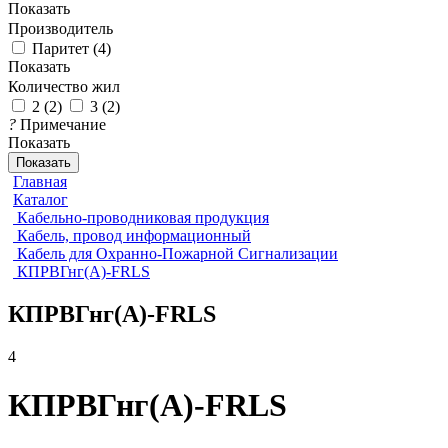
Показать
Производитель
Паритет
(
4
)
Показать
Количество жил
2
(
2
)
3
(
2
)
?
Примечание
Показать
Показать
Главная
Каталог
Кабельно-проводниковая продукция
Кабель, провод информационный
Кабель для Охранно-Пожарной Сигнализации
КПРВГнг(А)-FRLS
КПРВГнг(А)-FRLS
4
КПРВГнг(А)-FRLS