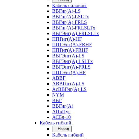
Кабель силовой
ВВГнг(А)-LS
ВВГнг(А)-LSLTx
ВВГнг(А)-FRLS
ВВГнг(А)-FRLSLTx
ВВГЭнг(А)-FRLSLTx
ППГнг(А)-HF
ППГЭнг(А)-FRHF
ППГнг(А)-FRHF
ВВГЭнг(А)-LS
ВВГЭнг(А)-LSLTx
ВВГЭнг(А)-FRLS
ППГЭнг(А)-HF
АВВГ
АВВГнг(А)-LS
АсВВГнг(А)-LS
NYM
ВВГ
ВВГнг(А)
АПвПуг
АСБл-10
Кабель гибкий
Назад
Кабель гибкий