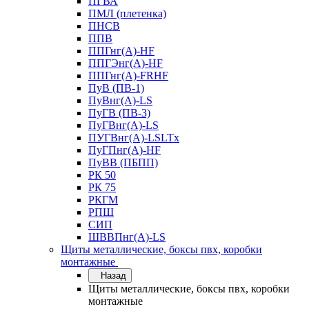
ПГВА
ПМЛ (плетенка)
ПНСВ
ППВ
ППГнг(А)-HF
ППГЭнг(А)-HF
ППГнг(А)-FRHF
ПуВ (ПВ-1)
ПуВнг(А)-LS
ПуГВ (ПВ-3)
ПуГВнг(А)-LS
ПУГВнг(А)-LSLTx
ПуГПнг(А)-HF
ПуВВ (ПБПП)
РК 50
РК 75
РКГМ
РПШ
СИП
ШВВПнг(А)-LS
Щиты металлические, боксы пвх, коробки
монтажные
Назад
Щиты металлические, боксы пвх, коробки
монтажные