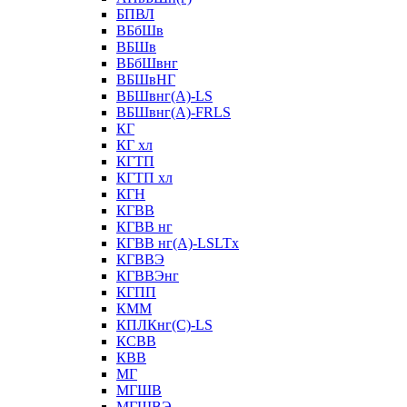
БПВЛ
ВБбШв
ВБШв
ВБбШвнг
ВБШвНГ
ВБШвнг(А)-LS
ВБШвнг(А)-FRLS
КГ
КГ хл
КГТП
КГТП хл
КГН
КГВВ
КГВВ нг
КГВВ нг(А)-LSLTx
КГВВЭ
КГВВЭнг
КГПП
КММ
КПЛКнг(C)-LS
КСВВ
КВВ
МГ
МГШВ
МГШВЭ