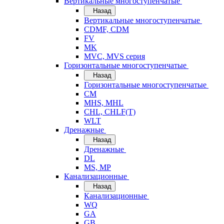
Вертикальные многоступенчатые
Назад
Вертикальные многоступенчатые
CDMF, CDM
FV
MK
MVC, MVS серия
Горизонтальные многоступенчатые
Назад
Горизонтальные многоступенчатые
CM
MHS, MHL
CHL, CHLF(T)
WLT
Дренажные
Назад
Дренажные
DL
MS, MP
Канализационные
Назад
Канализационные
WQ
GA
GB