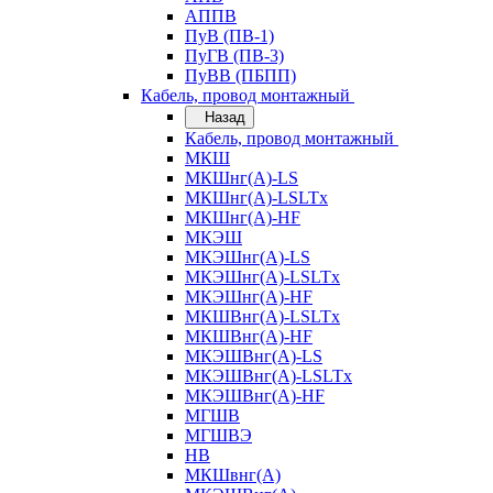
АППВ
ПуВ (ПВ-1)
ПуГВ (ПВ-3)
ПуВВ (ПБПП)
Кабель, провод монтажный
Назад
Кабель, провод монтажный
МКШ
МКШнг(А)-LS
МКШнг(А)-LSLTx
МКШнг(А)-HF
МКЭШ
МКЭШнг(А)-LS
МКЭШнг(А)-LSLTx
МКЭШнг(А)-HF
МКШВнг(A)-LSLTx
МКШВнг(А)-HF
МКЭШВнг(А)-LS
МКЭШВнг(A)-LSLTx
МКЭШВнг(А)-HF
МГШВ
МГШВЭ
НВ
МКШвнг(А)