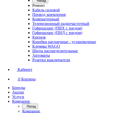
Назад
Ремонт
Кабель силовой
Провод заземления
Компьютерный
Телевизионный радиочастотный
Гофрошланг (ПВХ с зондом)
Гофрошланг (ПНД с зондом)
Крепеж
Коробки распаечные - установочные
Клеммы WAGO
Щиты распределительные
Автоматы
Розетки выключатели
Кабинет
0
Корзина
Бренды
Акции
Услуги
Компания
Назад
Компания