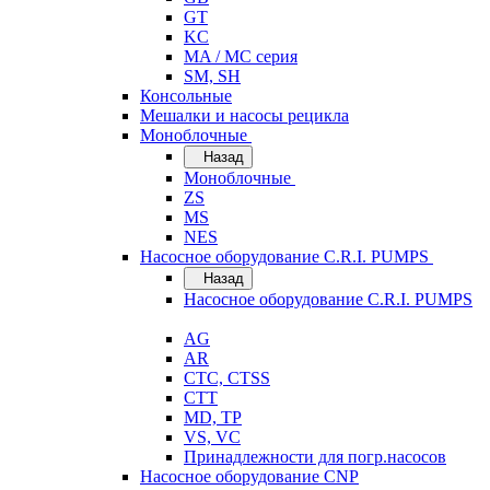
GT
KC
MA / MC серия
SM, SH
Консольные
Мешалки и насосы рецикла
Моноблочные
Назад
Моноблочные
ZS
MS
NES
Насосное оборудование C.R.I. PUMPS
Назад
Насосное оборудование C.R.I. PUMPS
AG
AR
CTC, CTSS
CTT
MD, TP
VS, VC
Принадлежности для погр.насосов
Насосное оборудование CNP