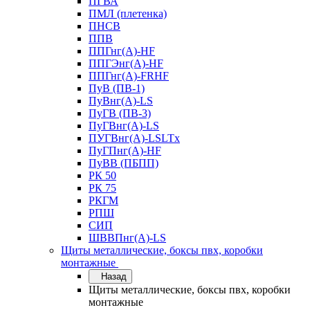
ПГВА
ПМЛ (плетенка)
ПНСВ
ППВ
ППГнг(А)-HF
ППГЭнг(А)-HF
ППГнг(А)-FRHF
ПуВ (ПВ-1)
ПуВнг(А)-LS
ПуГВ (ПВ-3)
ПуГВнг(А)-LS
ПУГВнг(А)-LSLTx
ПуГПнг(А)-HF
ПуВВ (ПБПП)
РК 50
РК 75
РКГМ
РПШ
СИП
ШВВПнг(А)-LS
Щиты металлические, боксы пвх, коробки
монтажные
Назад
Щиты металлические, боксы пвх, коробки
монтажные