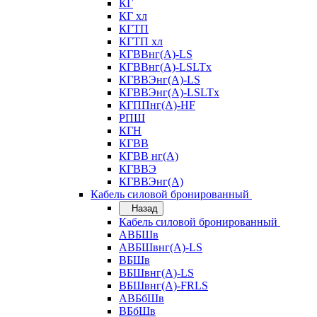
КГ
КГ хл
КГТП
КГТП хл
КГВВнг(А)-LS
КГВВнг(А)-LSLTx
КГВВЭнг(А)-LS
КГВВЭнг(А)-LSLTx
КГППнг(А)-HF
РПШ
КГН
КГВВ
КГВВ нг(А)
КГВВЭ
КГВВЭнг(А)
Кабель силовой бронированный
Назад
Кабель силовой бронированный
АВБШв
АВБШвнг(А)-LS
ВБШв
ВБШвнг(А)-LS
ВБШвнг(А)-FRLS
АВБбШв
ВБбШв