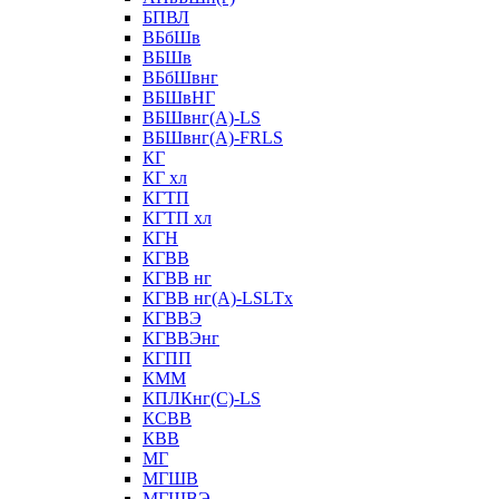
БПВЛ
ВБбШв
ВБШв
ВБбШвнг
ВБШвНГ
ВБШвнг(А)-LS
ВБШвнг(А)-FRLS
КГ
КГ хл
КГТП
КГТП хл
КГН
КГВВ
КГВВ нг
КГВВ нг(А)-LSLTx
КГВВЭ
КГВВЭнг
КГПП
КММ
КПЛКнг(C)-LS
КСВВ
КВВ
МГ
МГШВ
МГШВЭ