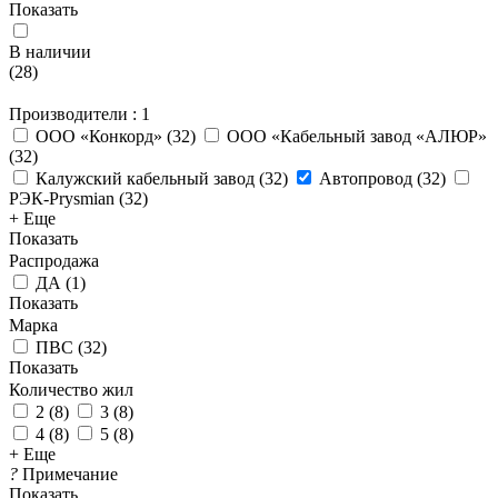
Показать
В наличии
(
28
)
Производители
: 1
ООО «Конкорд»
(
32
)
ООО «Кабельный завод «АЛЮР»
(
32
)
Калужский кабельный завод
(
32
)
Автопровод
(
32
)
РЭК-Prysmian
(
32
)
+ Еще
Показать
Распродажа
ДА
(
1
)
Показать
Марка
ПВС
(
32
)
Показать
Количество жил
2
(
8
)
3
(
8
)
4
(
8
)
5
(
8
)
+ Еще
?
Примечание
Показать