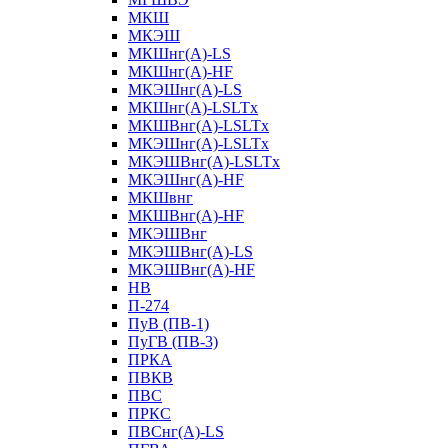
МКШ
МКЭШ
МКШнг(А)-LS
МКШнг(А)-HF
МКЭШнг(А)-LS
МКШнг(А)-LSLTx
МКШВнг(A)-LSLTx
МКЭШнг(А)-LSLTx
МКЭШВнг(A)-LSLTx
МКЭШнг(А)-HF
МКШвнг
МКШВнг(А)-HF
МКЭШВнг
МКЭШВнг(А)-LS
МКЭШВнг(А)-HF
НВ
П-274
ПуВ (ПВ-1)
ПуГВ (ПВ-3)
ПРКА
ПВКВ
ПВС
ПРКС
ПВСнг(А)-LS