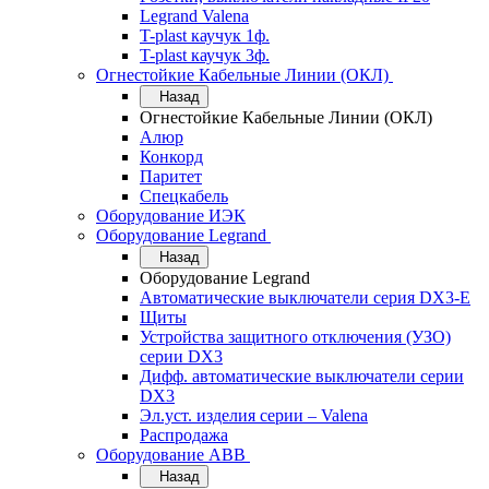
Legrand Valena
T-plast каучук 1ф.
T-plast каучук 3ф.
Огнестойкие Кабельные Линии (ОКЛ)
Назад
Огнестойкие Кабельные Линии (ОКЛ)
Алюр
Конкорд
Паритет
Спецкабель
Оборудование ИЭК
Оборудование Legrand
Назад
Оборудование Legrand
Автоматические выключатели серия DX3-E
Щиты
Устройства защитного отключения (УЗО)
серии DX3
Дифф. автоматические выключатели серии
DX3
Эл.уст. изделия серии – Valena
Распродажа
Оборудование АВВ
Назад