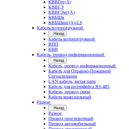
КВВГнг(А)
КВВГЭ
КВВГЭнг(А)
КВБШв
КВБШвнг(А)-LS
Кабель водопогружной
Назад
Кабель водопогружной
ВПП
КВВ
Кабель, провод информационный
Назад
Кабель, провод информационный
Кабель для Охранно-Пожарной
Сигнализации
LAN кабель, витая пара
Кабель для интерфейса RS-485
Кабель, провод связи
Кабель коаксиальный
Разное
Назад
Разное
Провод прогревочный
Провод автомобильный
Провод авиационный