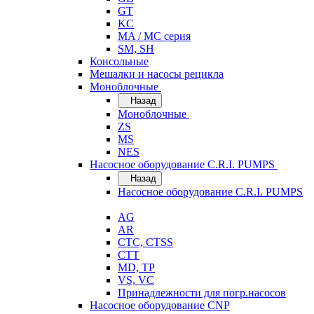
GT
KC
MA / MC серия
SM, SH
Консольные
Мешалки и насосы рецикла
Моноблочные
Назад
Моноблочные
ZS
MS
NES
Насосное оборудование C.R.I. PUMPS
Назад
Насосное оборудование C.R.I. PUMPS
AG
AR
CTC, CTSS
CTT
MD, TP
VS, VC
Принадлежности для погр.насосов
Насосное оборудование CNP