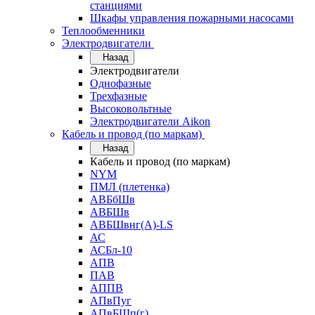
станциями
Шкафы управления пожарными насосами
Теплообменники
Электродвигатели
Назад
Электродвигатели
Однофазные
Трехфазные
Высоковольтные
Электродвигатели Aikon
Кабель и провод (по маркам)
Назад
Кабель и провод (по маркам)
NYM
ПМЛ (плетенка)
АВБбШв
АВБШв
АВБШвнг(А)-LS
АС
АСБл-10
АПВ
ПАВ
АППВ
АПвПуг
АПвБШп(г)