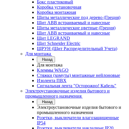
Бокс пластиковый
Коробка установочная
Коробка монтажная
Щиты металлические под дерево (Греция)
Щит ABB встраиваемый и навесные
Щиты металлические цветные (Греция)
Щит ABB встраиваемый и навесные
Щит LEGRAND
Щит Schneider Electric
ЩРУН (Щит Распределительный Учета)
Для монтажа
Назад
Для монтажа
Клеммы WAGO
Стяжки (хомуты) монтажные нейлоновые
Изолента ПВХ
Сигнальная лента "Осторожно! Кабель"
Электроустановочные изделия бытового и
промышленного назначения
Назад
Электроустановочные изделия бытового и
промышленного назначения
Розетки, выключатели влагозащищенные
IP54
Розетки, выключатели накладные IP20