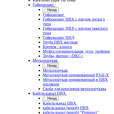
Кабеленесущие системы
Гофрошланг
Назад
Гофрошланг
Гофрошланг ПВХ с зондом легкого
типа
Гофрошланг ПВХ с зондом тяжелого
типа
Гофрошланг ПНД
Труба ПВХ жесткая
Крепеж - клипса
Муфта соединительная, угол, тройник
Трубы, фитинг «DKC»
Металлорукав
Назад
Металлорукав
Металлорукав оцинкованный РЗ-Ц-Х
Металлорукав оцинкованный в ПВХ
изоляции
Скоба для крепления металлорукава
Кабель-канал ПВХ
Назад
Кабель-канал ПВХ
кабель-канал (короб) ПВХ
кабель-канал (короб) "Рувинил"