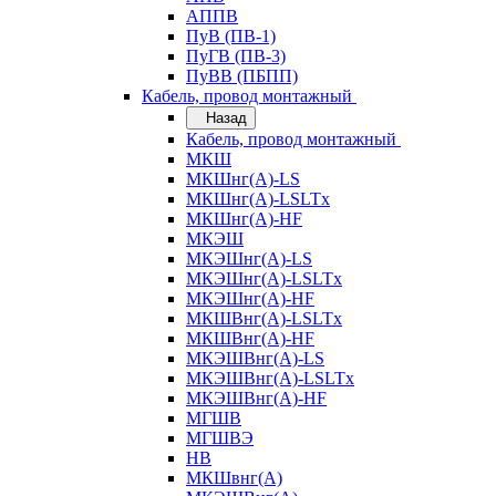
АППВ
ПуВ (ПВ-1)
ПуГВ (ПВ-3)
ПуВВ (ПБПП)
Кабель, провод монтажный
Назад
Кабель, провод монтажный
МКШ
МКШнг(А)-LS
МКШнг(А)-LSLTx
МКШнг(А)-HF
МКЭШ
МКЭШнг(А)-LS
МКЭШнг(А)-LSLTx
МКЭШнг(А)-HF
МКШВнг(A)-LSLTx
МКШВнг(А)-HF
МКЭШВнг(А)-LS
МКЭШВнг(A)-LSLTx
МКЭШВнг(А)-HF
МГШВ
МГШВЭ
НВ
МКШвнг(А)