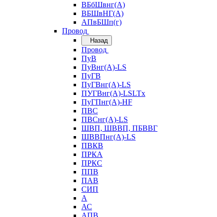
ВБбШвнг(А)
ВБШвНГ(А)
АПвБШп(г)
Провод
Назад
Провод
ПуВ
ПуВнг(А)-LS
ПуГВ
ПуГВнг(А)-LS
ПУГВнг(А)-LSLTx
ПуГПнг(А)-HF
ПВС
ПВСнг(А)-LS
ШВП, ШВВП, ПБВВГ
ШВВПнг(А)-LS
ПВКВ
ПРКА
ПРКС
ППВ
ПАВ
СИП
А
АС
АПВ