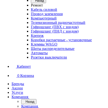
Назад
Ремонт
Кабель силовой
Провод заземления
Компьютерный
Телевизионный радиочастотный
Гофрошланг (ПВХ с зондом)
Гофрошланг (ПНД с зондом)
Крепеж
Коробки распаечные - установочные
Клеммы WAGO
Щиты распределительные
Автоматы
Розетки выключатели
Кабинет
0
Корзина
Бренды
Акции
Услуги
Компания
Назад
Компания