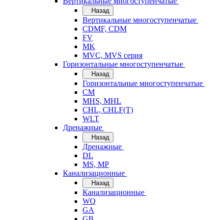
Вертикальные многоступенчатые
Назад
Вертикальные многоступенчатые
CDMF, CDM
FV
MK
MVC, MVS серия
Горизонтальные многоступенчатые
Назад
Горизонтальные многоступенчатые
CM
MHS, MHL
CHL, CHLF(T)
WLT
Дренажные
Назад
Дренажные
DL
MS, MP
Канализационные
Назад
Канализационные
WQ
GA
GB