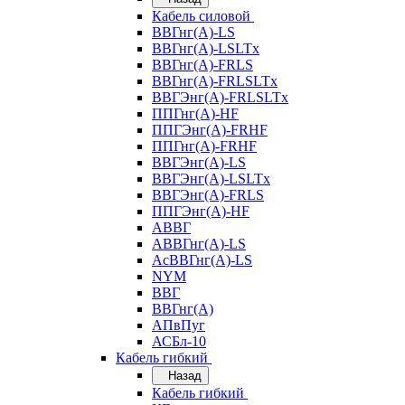
Кабель силовой
ВВГнг(А)-LS
ВВГнг(А)-LSLTx
ВВГнг(А)-FRLS
ВВГнг(А)-FRLSLTx
ВВГЭнг(А)-FRLSLTx
ППГнг(А)-HF
ППГЭнг(А)-FRHF
ППГнг(А)-FRHF
ВВГЭнг(А)-LS
ВВГЭнг(А)-LSLTx
ВВГЭнг(А)-FRLS
ППГЭнг(А)-HF
АВВГ
АВВГнг(А)-LS
АсВВГнг(А)-LS
NYM
ВВГ
ВВГнг(А)
АПвПуг
АСБл-10
Кабель гибкий
Назад
Кабель гибкий