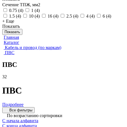
Сечение ТПЖ, мм2
0.75
(
4
)
1
(
4
)
1.5
(
4
)
10
(
4
)
16
(
4
)
2.5
(
4
)
4
(
4
)
6
(
4
)
+ Еще
Показать
Показать
Главная
Каталог
Кабель и провод (по маркам)
ПВС
ПВС
32
ПВС
Подробнее
Все фильтры
По возрастанию сортировки
С начала алфавита
С конца алфавита