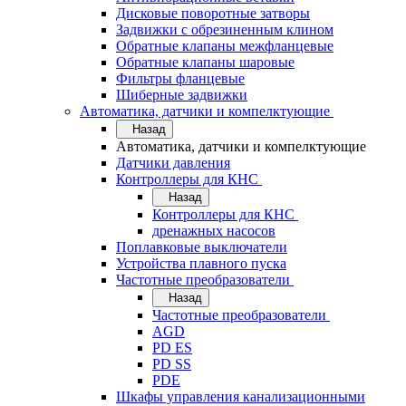
Дисковые поворотные затворы
Задвижки с обрезиненным клином
Обратные клапаны межфланцевые
Обратные клапаны шаровые
Фильтры фланцевые
Шиберные задвижки
Автоматика, датчики и компелктующие
Назад
Автоматика, датчики и компелктующие
Датчики давления
Контроллеры для КНС
Назад
Контроллеры для КНС
дренажных насосов
Поплавковые выключатели
Устройства плавного пуска
Частотные преобразователи
Назад
Частотные преобразователи
AGD
PD ES
PD SS
PDE
Шкафы управления канализационными