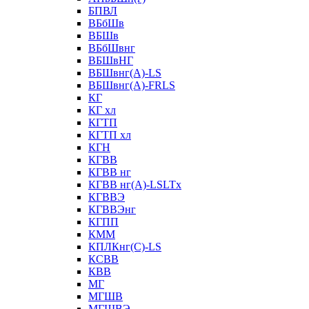
БПВЛ
ВБбШв
ВБШв
ВБбШвнг
ВБШвНГ
ВБШвнг(А)-LS
ВБШвнг(А)-FRLS
КГ
КГ хл
КГТП
КГТП хл
КГН
КГВВ
КГВВ нг
КГВВ нг(А)-LSLTx
КГВВЭ
КГВВЭнг
КГПП
КММ
КПЛКнг(C)-LS
КСВВ
КВВ
МГ
МГШВ
МГШВЭ