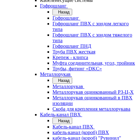
Кабеленесущие системы
Гофрошланг
Назад
Гофрошланг
Гофрошланг ПВХ с зондом легкого
типа
Гофрошланг ПВХ с зондом тяжелого
типа
Гофрошланг ПНД
Труба ПВХ жесткая
Крепеж - клипса
Муфта соединительная, угол, тройник
Трубы, фитинг «DKC»
Металлорукав
Назад
Металлорукав
Металлорукав оцинкованный РЗ-Ц-Х
Металлорукав оцинкованный в ПВХ
изоляции
Скоба для крепления металлорукава
Кабель-канал ПВХ
Назад
Кабель-канал ПВХ
кабель-канал (короб) ПВХ
кабель-канал (короб) "Рувинил"