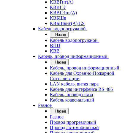
КВВГнг(А)
КВВГЭ
КВВГЭнг(А)
КВБШв
КВБШвнг(А)-LS
Кабель водопогружной
Назад
Кабель водопогружной
ВПП
КВВ
Кабель, провод информационный
Назад
Кабель, провод информационный
Кабель для Охранно-Пожарной
Сигнализации
LAN кабель, витая пара
Кабель для интерфейса RS-485
Кабель, провод связи
Кабель коаксиальный
Разное
Назад
Разное
Провод прогревочный
Провод автомобильный
Провод авиационный