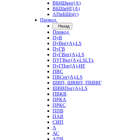
ВБбШвнг(А)
ВБШвНГ(А)
АПвБШп(г)
Провод
Назад
Провод
ПуВ
ПуВнг(А)-LS
ПуГВ
ПуГВнг(А)-LS
ПУГВнг(А)-LSLTx
ПуГПнг(А)-HF
ПВС
ПВСнг(А)-LS
ШВП, ШВВП, ПБВВГ
ШВВПнг(А)-LS
ПВКВ
ПРКА
ПРКС
ППВ
ПАВ
СИП
А
АС
АПВ