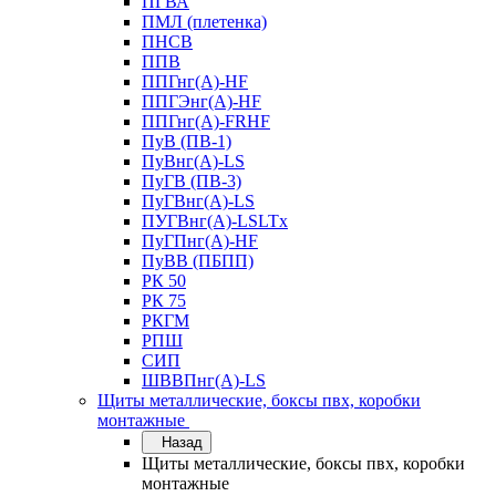
ПГВА
ПМЛ (плетенка)
ПНСВ
ППВ
ППГнг(А)-HF
ППГЭнг(А)-HF
ППГнг(А)-FRHF
ПуВ (ПВ-1)
ПуВнг(А)-LS
ПуГВ (ПВ-3)
ПуГВнг(А)-LS
ПУГВнг(А)-LSLTx
ПуГПнг(А)-HF
ПуВВ (ПБПП)
РК 50
РК 75
РКГМ
РПШ
СИП
ШВВПнг(А)-LS
Щиты металлические, боксы пвх, коробки
монтажные
Назад
Щиты металлические, боксы пвх, коробки
монтажные