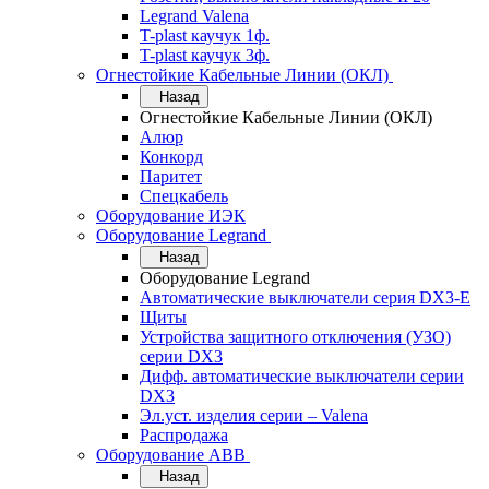
Legrand Valena
T-plast каучук 1ф.
T-plast каучук 3ф.
Огнестойкие Кабельные Линии (ОКЛ)
Назад
Огнестойкие Кабельные Линии (ОКЛ)
Алюр
Конкорд
Паритет
Спецкабель
Оборудование ИЭК
Оборудование Legrand
Назад
Оборудование Legrand
Автоматические выключатели серия DX3-E
Щиты
Устройства защитного отключения (УЗО)
серии DX3
Дифф. автоматические выключатели серии
DX3
Эл.уст. изделия серии – Valena
Распродажа
Оборудование АВВ
Назад