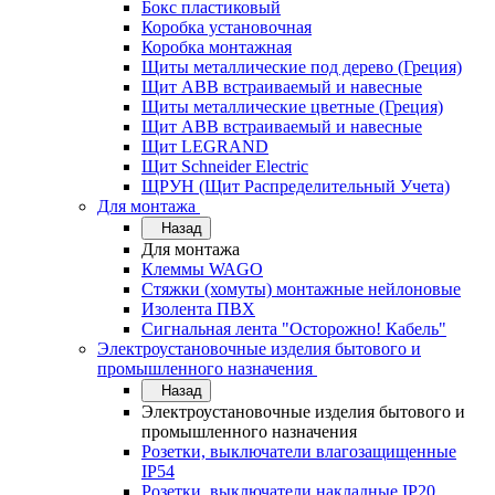
Бокс пластиковый
Коробка установочная
Коробка монтажная
Щиты металлические под дерево (Греция)
Щит ABB встраиваемый и навесные
Щиты металлические цветные (Греция)
Щит ABB встраиваемый и навесные
Щит LEGRAND
Щит Schneider Electric
ЩРУН (Щит Распределительный Учета)
Для монтажа
Назад
Для монтажа
Клеммы WAGO
Стяжки (хомуты) монтажные нейлоновые
Изолента ПВХ
Сигнальная лента "Осторожно! Кабель"
Электроустановочные изделия бытового и
промышленного назначения
Назад
Электроустановочные изделия бытового и
промышленного назначения
Розетки, выключатели влагозащищенные
IP54
Розетки, выключатели накладные IP20