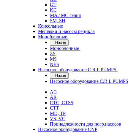
GT
KC
MA / MC серия
SM, SH
Консольные
Мешалки и насосы рецикла
Моноблочные
Назад
Моноблочные
ZS
MS
NES
Насосное оборудование C.R.I. PUMPS
Назад
Насосное оборудование C.R.I. PUMPS
AG
AR
CTC, CTSS
CTT
MD, TP
VS, VC
Принадлежности для погр.насосов
Насосное оборудование CNP