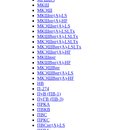
МКШ
МКЭШ
МКШнг(А)-LS
МКШнг(А)-HF
МКЭШнг(А)-LS
МКШнг(А)-LSLTx
МКШВнг(A)-LSLTx
МКЭШнг(А)-LSLTx
МКЭШВнг(A)-LSLTx
МКЭШнг(А)-HF
МКШвнг
МКШВнг(А)-HF
МКЭШВнг
МКЭШВнг(А)-LS
МКЭШВнг(А)-HF
НВ
П-274
ПуВ (ПВ-1)
ПуГВ (ПВ-3)
ПРКА
ПВКВ
ПВС
ПРКС
ПВСнг(А)-LS