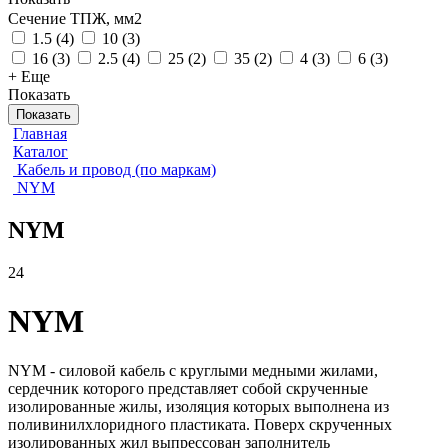
Сечение ТПЖ, мм2
1.5
(
4
)
10
(
3
)
16
(
3
)
2.5
(
4
)
25
(
2
)
35
(
2
)
4
(
3
)
6
(
3
)
+ Еще
Показать
Показать
Главная
Каталог
Кабель и провод (по маркам)
NYM
NYM
24
NYM
NYM - силовой кабель с круглыми медными жилами,
сердечник которого представляет собой скрученные
изолированные жилы, изоляция которых выполнена из
поливинилхлоридного пластиката. Поверх скрученных
изолированных жил выпрессован заполнитель