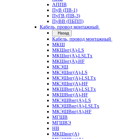
АППВ
ПуВ (ПВ-1)
ПуГВ (ПВ-3)
ПуВВ (ПБПП)
Кабель, провод монтажный
Назад
Кабель, провод монтажный
МКШ
МКШнг(А)-LS
МКШнг(А)-LSLTx
МКШнг(А)-HF
МКЭШ
МКЭШнг(А)-LS
МКЭШнг(А)-LSLTx
МКЭШнг(А)-HF
МКШВнг(A)-LSLTx
МКШВнг(А)-HF
МКЭШВнг(А)-LS
МКЭШВнг(A)-LSLTx
МКЭШВнг(А)-HF
МГШВ
МГШВЭ
НВ
МКШвнг(А)