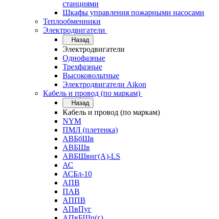
станциями
Шкафы управления пожарными насосами
Теплообменники
Электродвигатели
Назад
Электродвигатели
Однофазные
Трехфазные
Высоковольтные
Электродвигатели Aikon
Кабель и провод (по маркам)
Назад
Кабель и провод (по маркам)
NYM
ПМЛ (плетенка)
АВБбШв
АВБШв
АВБШвнг(А)-LS
АС
АСБл-10
АПВ
ПАВ
АППВ
АПвПуг
АПвБШп(г)