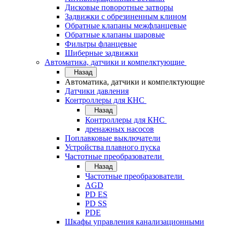
Дисковые поворотные затворы
Задвижки с обрезиненным клином
Обратные клапаны межфланцевые
Обратные клапаны шаровые
Фильтры фланцевые
Шиберные задвижки
Автоматика, датчики и компелктующие
Назад
Автоматика, датчики и компелктующие
Датчики давления
Контроллеры для КНС
Назад
Контроллеры для КНС
дренажных насосов
Поплавковые выключатели
Устройства плавного пуска
Частотные преобразователи
Назад
Частотные преобразователи
AGD
PD ES
PD SS
PDE
Шкафы управления канализационными