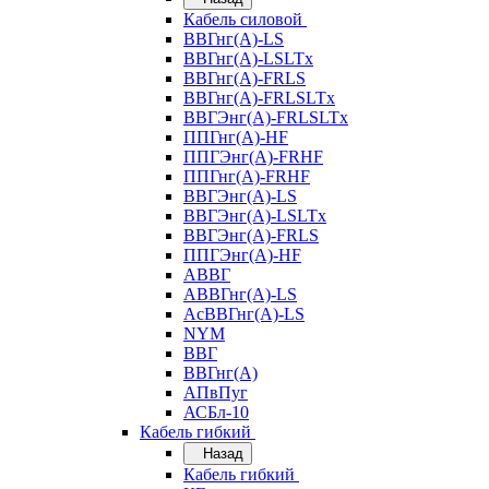
Кабель силовой
ВВГнг(А)-LS
ВВГнг(А)-LSLTx
ВВГнг(А)-FRLS
ВВГнг(А)-FRLSLTx
ВВГЭнг(А)-FRLSLTx
ППГнг(А)-HF
ППГЭнг(А)-FRHF
ППГнг(А)-FRHF
ВВГЭнг(А)-LS
ВВГЭнг(А)-LSLTx
ВВГЭнг(А)-FRLS
ППГЭнг(А)-HF
АВВГ
АВВГнг(А)-LS
АсВВГнг(А)-LS
NYM
ВВГ
ВВГнг(А)
АПвПуг
АСБл-10
Кабель гибкий
Назад
Кабель гибкий