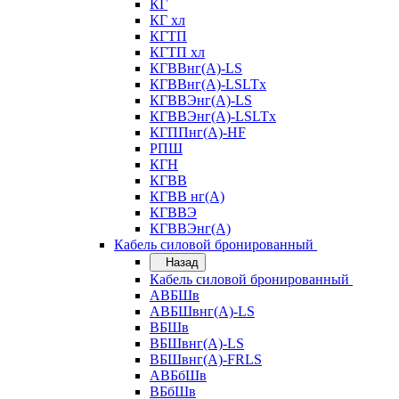
КГ
КГ хл
КГТП
КГТП хл
КГВВнг(А)-LS
КГВВнг(А)-LSLTx
КГВВЭнг(А)-LS
КГВВЭнг(А)-LSLTx
КГППнг(А)-HF
РПШ
КГН
КГВВ
КГВВ нг(А)
КГВВЭ
КГВВЭнг(А)
Кабель силовой бронированный
Назад
Кабель силовой бронированный
АВБШв
АВБШвнг(А)-LS
ВБШв
ВБШвнг(А)-LS
ВБШвнг(А)-FRLS
АВБбШв
ВБбШв