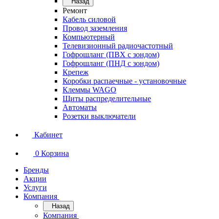
Назад
Ремонт
Кабель силовой
Провод заземления
Компьютерный
Телевизионный радиочастотный
Гофрошланг (ПВХ с зондом)
Гофрошланг (ПНД с зондом)
Крепеж
Коробки распаечные - установочные
Клеммы WAGO
Щиты распределительные
Автоматы
Розетки выключатели
Кабинет
0
Корзина
Бренды
Акции
Услуги
Компания
Назад
Компания