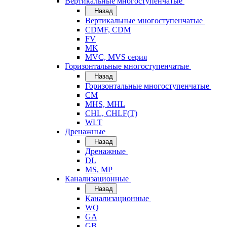
Вертикальные многоступенчатые
Назад
Вертикальные многоступенчатые
CDMF, CDM
FV
MK
MVC, MVS серия
Горизонтальные многоступенчатые
Назад
Горизонтальные многоступенчатые
CM
MHS, MHL
CHL, CHLF(T)
WLT
Дренажные
Назад
Дренажные
DL
MS, MP
Канализационные
Назад
Канализационные
WQ
GA
GB